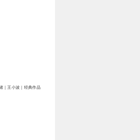
猪｜王小波｜经典作品