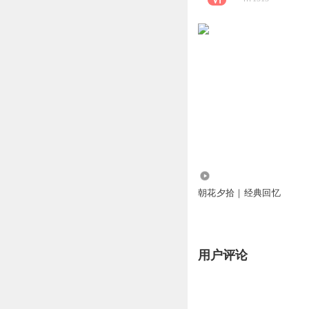
698
朝花夕拾｜经典回忆
用户评论