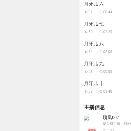
月牙儿 六
31
00:44
月牙儿 七
62
02:29
月牙儿 八
64
02:09
月牙儿 九
53
00:59
月牙儿 十
58
03:49
主播信息
魏凰007
唬头帮主播，PI
1513