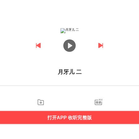
月牙儿 二
打开APP 收听完整版