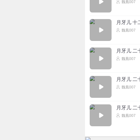
魏凰007
月牙儿 十
魏凰007
月牙儿 二
魏凰007
月牙儿 二
魏凰007
月牙儿 二
魏凰007