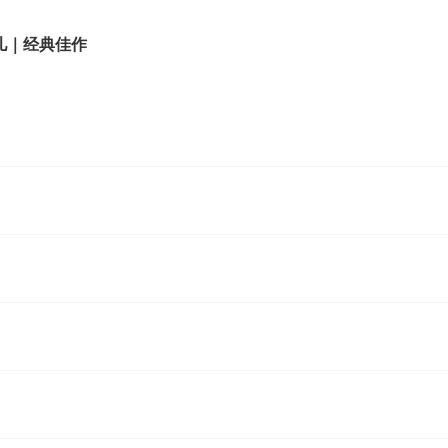
儿｜经典佳作