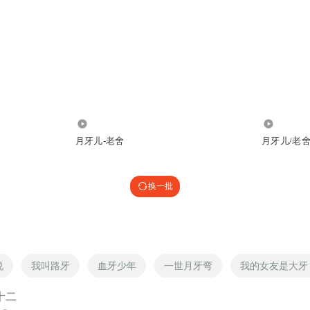
91.35万
5.27万
月牙儿-老舍
月牙儿/老
换一批
说
我叫路牙
血牙少年
一世月牙弯
我的女友是大牙
十二