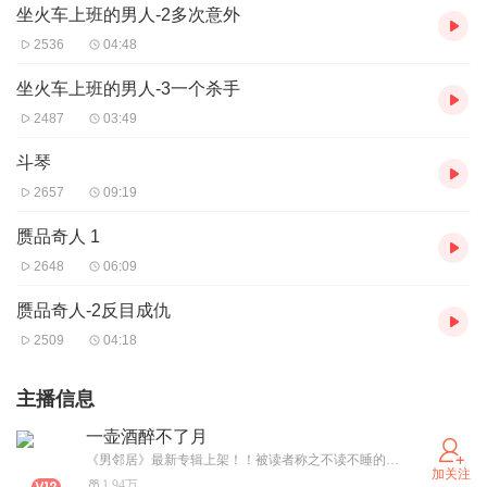
坐火车上班的男人-2多次意外
2536
04:48
坐火车上班的男人-3一个杀手
2487
03:49
斗琴
2657
09:19
赝品奇人 1
2648
06:09
赝品奇人-2反目成仇
2509
04:18
主播信息
一壶酒醉不了月
《男邻居》最新专辑上架！！被读者称之不读不睡的小说，推荐收听！！《夫人她来自1938》 欢迎点进主页收听！《故事会》《中国民间故事》，传承民间文化经典，欢迎订阅、送月票哦！
加关注
1.94万