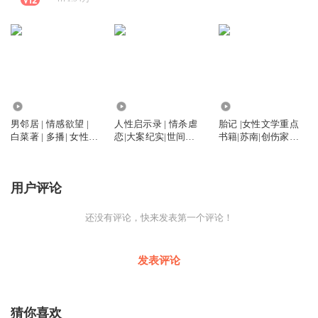
24.67万
2.12万
3590
男邻居 | 情感欲望 |
人性启示录 | 情杀虐
胎记 |女性文学重点
白菜著 | 多播| 女性成
恋|大案纪实|世间百
书籍|苏南|创伤家庭|
长
态
自愈觉醒
用户评论
还没有评论，快来发表第一个评论！
发表评论
猜你喜欢