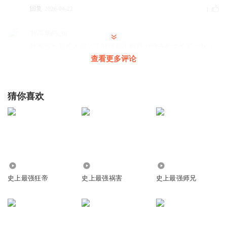
回复
2026-04-22
1
智高無尚_ni
叶家族长是死人吗？这时候都不解释为啥杀死大长老一脉人
查看更多评论
回复
2026-04-19
1
不朽神王罗峰
猜你喜欢
练气，玄士，玄师，玄灵，玄王，大玄王，玄黄，玄宗，玄
尊，玄圣，圣王，大帝
回复
2026-03-26
0
邱国坤哥
我艹，这写了个流水账
43.03万
381.94万
679.49万
回复
2026-01-30
0
史上最强狂帝
史上最强祸害
史上最强师兄
看不见的想
愿你我既可以朝九晚五，又能浪迹天涯