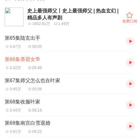
史上最强师父丨史上最强师父 | 热血玄幻 |
精品多人有声剧
免费订阅
1652.81万
1.49万
第65集陆玄出手
3.47万
06:05
第66集恭迎女帝
3.42万
05:48
第67集师父怎么也在叶家
3.45万
05:58
第68集收服叶家
3.44万
06:16
第69集南宫白雪退婚
3.41万
06:22