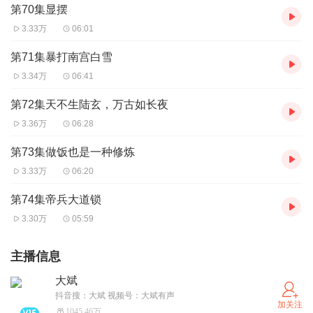
第70集显摆
3.33万
06:01
第71集暴打南宫白雪
3.34万
06:41
第72集天不生陆玄，万古如长夜
3.36万
06:28
第73集做饭也是一种修炼
3.33万
06:20
第74集帝兵大道锁
3.30万
05:59
主播信息
大斌
抖音搜：大斌 视频号：大斌有声
加关注
1045.46万