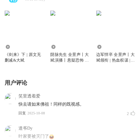
12.11亿
5869.25万
2.61亿
《剑来》下 | 原文无
阴脉先生 全景声丨大
边军悍卒 全景声丨大
删减&大斌
斌演播丨悬疑恐怖 |
斌领衔 | 热血权谋 |
道术玄学&精品多人
VIP免费多人有声剧
剧丨多人有声剧
用户评论
笑里透着爱
快去请如来佛祖！同样的既视感。
回复
2025-10-08
2
道爷Dy
叶家要被灭门了