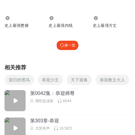
回复
2025-09-03
0
听友299953547
2012
8.44万
1.40万
我是个好好先生
史上最强赘婿
史上最强内线
史上最强方丈
回复
2025-09-26
0
换一批
相关推荐
迎日的黑鸟
恭迎少主
天下迎春
恭迎教主大人
第0042集：恭迎师尊
我吃盐须菜
6044
第303章-恭迎
北冥有声
16.58万