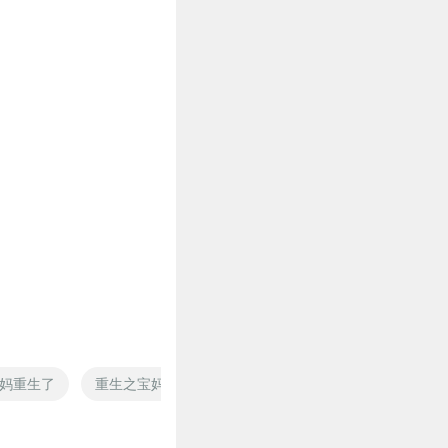
妈重生了
重生之宝妈当自强
明星妈妈
我的老妈是女帝