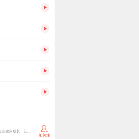
儿歌多多，拥有百万儿歌故事及动画资源，适合0-12岁儿童及家长使用。好看的动画，好听的儿歌，陪宝宝健康成长，让宝宝快快乐乐学本领。儿歌多多，给孩子一个快乐的童年。
加关注