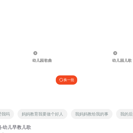
83.31万
58.06万
幼儿园歌曲
幼儿园儿歌
换一批
爱我吗
妈妈教育我要做个好人
我妈妈教给我的事
我的后
-幼儿早教儿歌