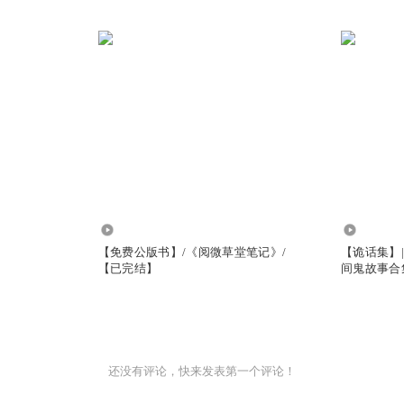
5500
5458
【免费公版书】/《阅微草堂笔记》/
【诡话集】
【已完结】
间鬼故事合
还没有评论，快来发表第一个评论！