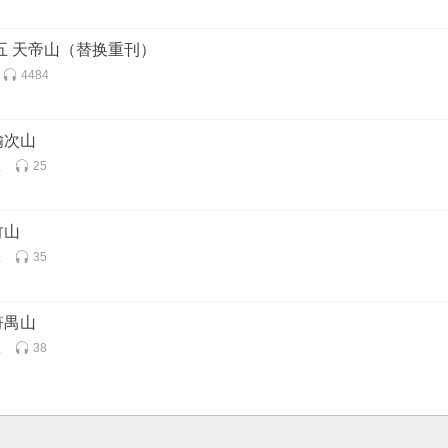
五 天帝山（替换重刊）
4484
羭次山
生
25
竹山
生
35
符禺山
生
38