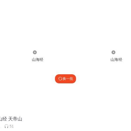
2729
376
山海经
山海经
换一批
山经 天帝山
姐
51