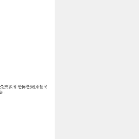
|免费多播|恐怖悬疑|原创民
集