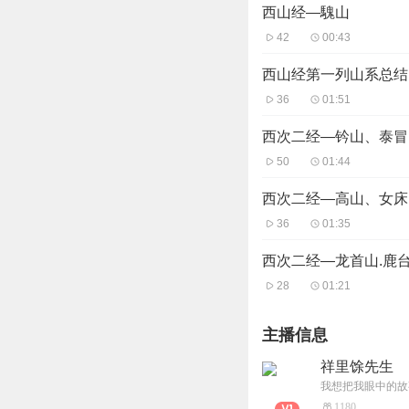
西山经—騩山
42
00:43
西山经第一列山系总结
36
01:51
西次二经—钤山、泰冒
50
01:44
西次二经—高山、女床
36
01:35
西次二经—龙首山.鹿
28
01:21
主播信息
祥里馀先生
我想把我眼中的故
1180