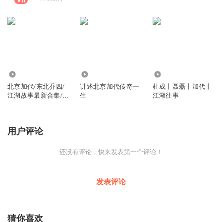
417.34万
985.44万
155.57万
北京加代/东北乔四/
讲述北京加代传奇一
杜成丨聂磊丨加代丨
江湖故事最新合集/传
生
江湖往事
奇一生。
用户评论
还没有评论，快来发表第一个评论！
发表评论
猜你喜欢