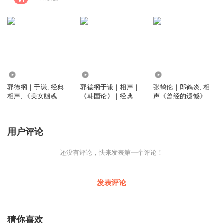
4584
4674
8723
郭德纲｜于谦, 经典
郭德纲于谦｜相声｜
张鹤伦｜郎鹤炎, 相
相声, 《美女幽魂》
《韩国论》｜经典
声《曾经的遗憾》｜
｜《假如我有钱了》,
爆笑精品
爆笑无闲白
用户评论
还没有评论，快来发表第一个评论！
发表评论
猜你喜欢