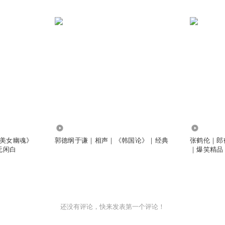
4686
8728
《美女幽魂》
郭德纲于谦｜相声｜《韩国论》｜经典
张鹤伦｜郎
无闲白
｜爆笑精品
还没有评论，快来发表第一个评论！