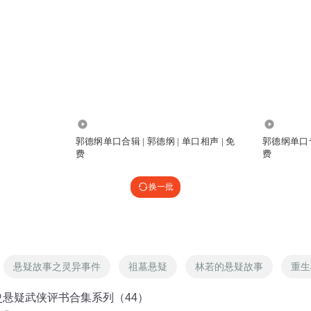
168.34万
4.78万
郭德纲单口合辑 | 郭德纲 | 单口相声 | 免
郭德纲单口专场
费
费
换一批
悬疑故事之灵异事件
祖墓悬疑
林若的悬疑故事
重生
史悬疑武侠评书合集系列（44）