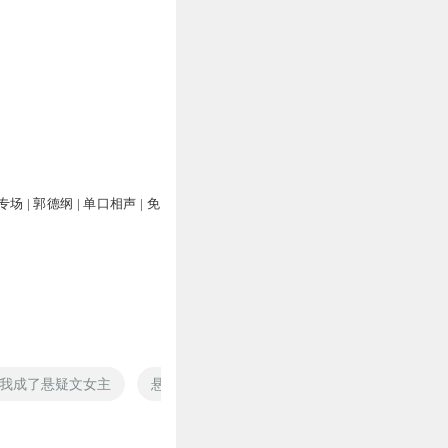
 | 郭德纲 | 单口相声 | 免
我成了悬疑文女主
悬疑纪实武侠
虚拟悬疑
大悬疑之慌