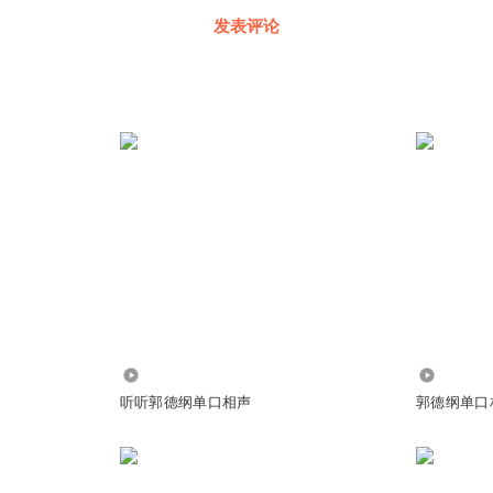
发表评论
110.70万
9.10亿
听听郭德纲单口相声
郭德纲单口