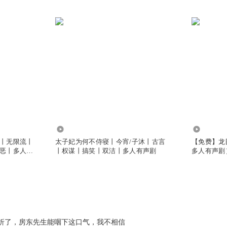
38.83万
137.58万
丨无限流丨
太子妃为何不侍寝丨今宵/子沐丨古言
【免费】龙
恶丨多人有
丨权谋丨搞笑丨双洁丨多人有声剧
多人有声剧）
折了，房东先生能咽下这口气，我不相信