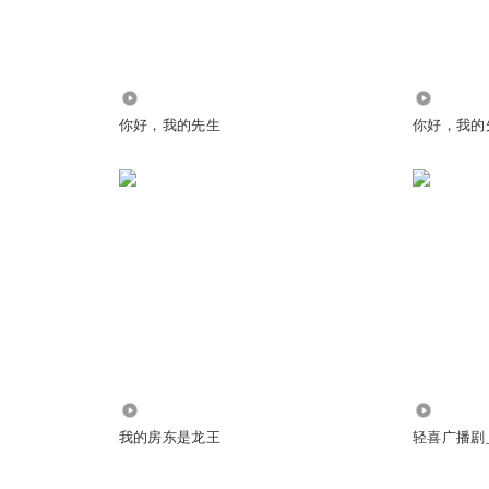
那几个女的讨回公道了好吧
4193
6751
你好，我的先生
你好，我的
是男女朋友，所以，需要我把民政局搬过来吗
轩涵
:
哈哈哈哈哈，你们站这别动，我去给你们搬个民政局是吧
！受伤了还不忘上班！有多爱自己的工作啊
1371
78.90万
我的房东是龙王
轻喜广播剧
WYP萍
:
屁的女强人，就是逞能！被打也不还手，调查清楚也不要说法，真够窝囊！