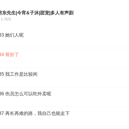
东先生|今宵&子沐|甜宠|多人有声剧
1.76万
33 她们人呢
4 骨折了
35 我工作是比较闲
36 伤员怎么可以吃外卖呢
37 再长再难的路，我自己也能走下