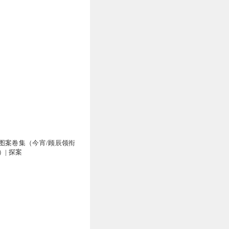
图案卷集（今宵/顾辰领衔
| 探案