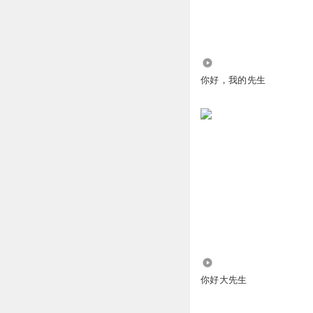
九个橙子
都骨折了，更要找
1603
回复
2025-08-25
你好，我的先生
笪轩涵
遇到的都认为你俩
回复
2025-08-25
掷地有声
回复 @
笪
WYP萍
魏己真的女强人啊
回复
2025-08-25
2.50万
你好大先生
景色宜人qie
回复 @