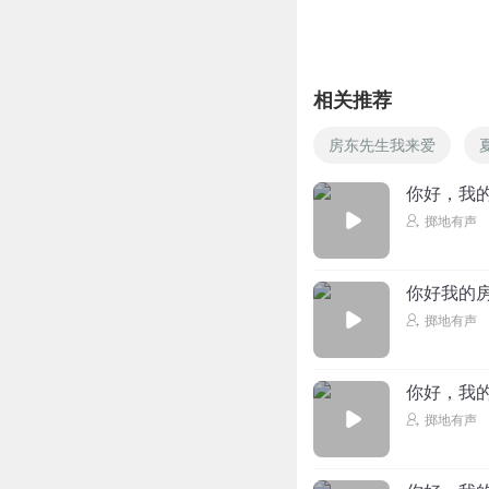
今夜月光很綺麗
原本想要和顾贺骁
回复
2025-08-25
相关推荐
紫梦鱼_乐观
房东先生我来爱
骨科医生还说现在
回复
2025-08-27
你好，我的
掷地有声
掷地有声
回复 @
紫
你好我的房
余音缭绕天籁之声
掷地有声
快来听吧
回复
2025-08-25
你好，我的
掷地有声