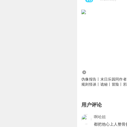
270.49万
伪像报告丨末日乐园同作者
规则怪谈丨诡秘丨冒险丨邪
声剧
用户评论
啊哈姐
都把他心上人整骨