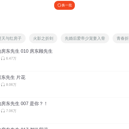
换一批
保持距离的想法，现在一下子就熄灭了。。。
夏天与红房子
火影之折剑
先婚后爱帝少宠妻入骨
青春折
不是男朋友，以后可能就是了
房东先生 010 房东顾先生
6.47万
梦鱼_乐观
:
那他眼神挺不错哈哈哈哈
东先生 片花
8.06万
房东先生 007 是你？！
7.06万