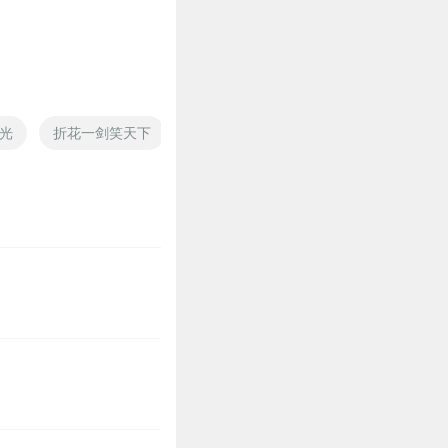
4
光
折花一剑笑天下
转折世界
房东先生
青春不打
2
3