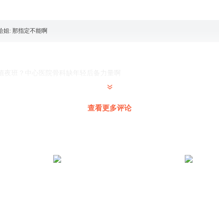
哈姐
:
那指定不能啊
值夜班？中心医院骨科缺年轻后备力量啊
查看更多评论
哈姐
:
哈哈哈哈哈，我要被你笑死了
行！可以兼顾眼科了
的，不过看人挺准这一说，要借他吉言