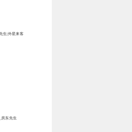
5
先生|外星来客
5
4
_房东先生
这性格太气人！