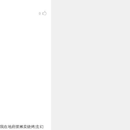
0
：我在地府摆摊卖烧烤|玄幻