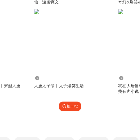
仙丨逆袭爽文
奇幻&爆笑
1.11万
62.07万
丨穿越大唐
大唐太子爷丨太子爆笑生活
我在大唐当
费有声小说
换一批