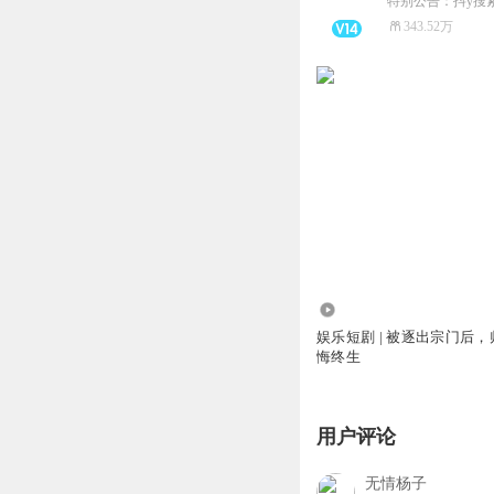
特别公告：抖y搜
343.52万
181.89万
娱乐短剧 | 被逐出宗门后
悔终生
用户评论
无情杨子