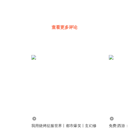
查看更多评论
42.43万
9865
我用烧烤征服世界丨都市爆笑丨玄幻修
免费|西游