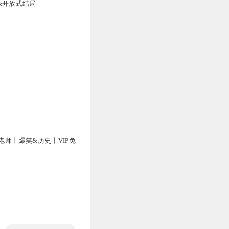
&开放式结局
老师丨爆笑&历史丨VIP免