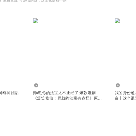
索“主播安燃”可以找到我，这里私信看不到
9958.94万
255.50万
，师尊师姐后
师叔,你的法宝太不正经了|爆款漫剧
我的身份愈
《爆笑修仙：师叔的法宝有点怪》原著|
白丨这个诅
安燃穿越爆笑修仙|法宝不正经VIP免费
有声小说
有声小说