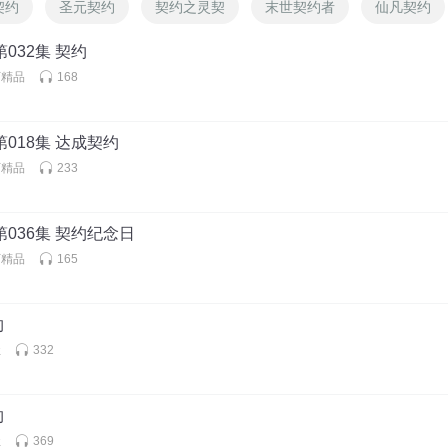
契约
圣元契约
契约之灵契
末世契约者
仙凡契约
032集 契约
下精品
168
第018集 达成契约
下精品
233
第036集 契约纪念日
下精品
165
约
社
332
约
社
369