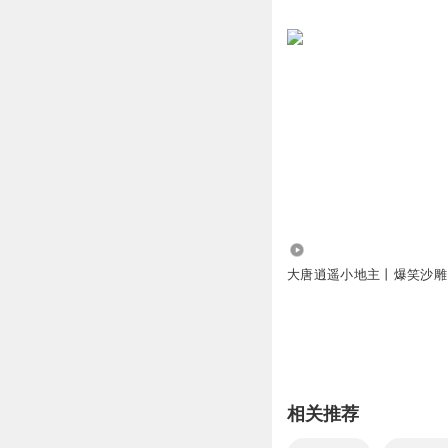
31.97万
大唐逍遥小地主丨爆笑沙雕
相关推荐