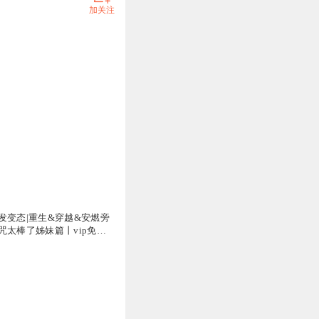
加关注
发变态|重生&穿越&安燃旁
咒太棒了姊妹篇丨vip免费