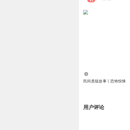
4.62万
民间悬疑故事丨恐怖惊悚
用户评论