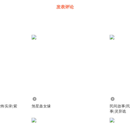
发表评论
9312
8.46万
怖实录|紫
煞星蛊女缘
民间故事|
事|灵异诡