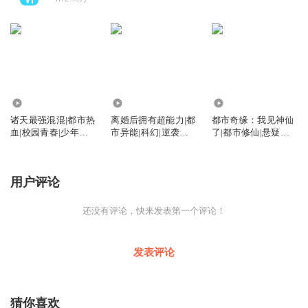
1341
2.83万
2.44万
诸天最强混混|都市热
离婚后拥有超能力|都
都市奇缘：我见神仙
血|校园青春|少年逆
市异能|科幻|逆袭爽
了|都市修仙|悬疑刑
袭|免费
文|免多播
侦|免费多播
用户评论
还没有评论，快来发表第一个评论！
发表评论
猜你喜欢