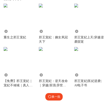
148.85万
44.74万
51.95万
重生之邪王宠妃
邪王宠妃：嫡女凤冠
邪王宠妃上天|穿越逆
天下
袭甜宠
8309
12.03万
2.43万
【免费】邪王宠妃｜
邪王宠妃：逆天改命
邪王宠妃|医妃逆袭|
宠妃不倾城｜真人多
｜穿越|双强|异世言
AI电子书
播
情
换一批