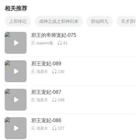
相关推荐
上邪传记
成神之战之邪神归来
邪仙阿九
天才异能
邪王的帝师宠妃-075
superm蔓
41
邪王宠妃-089
琉星月
130
邪王宠妃-087
琉星月
108
邪王宠妃-086
琉星月
127