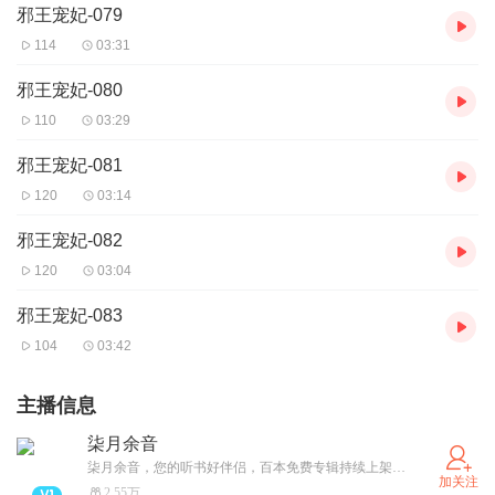
邪王宠妃-079
114
03:31
邪王宠妃-080
110
03:29
邪王宠妃-081
120
03:14
邪王宠妃-082
120
03:04
邪王宠妃-083
104
03:42
主播信息
柒月余音
柒月余音，您的听书好伴侣，百本免费专辑持续上架更新中，悬疑恐怖/都市爽文/古/现言情/总裁豪门/玄幻修仙/穿越重生/虚拟网游等等应有尽有，期待小耳朵儿们的光临，免费畅听哦！！
加关注
2.55万