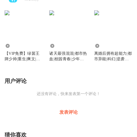
45.79万
2597
2.88万
【VIP免费】绿茵王
诸天最强混混|都市热
离婚后拥有超能力|都
牌少帅|重生|爽文|逆
血|校园青春|少年逆
市异能|科幻|逆袭爽
袭|系统|体育竞技|
袭|免费
文|免多播
【AI多播】
用户评论
还没有评论，快来发表第一个评论！
发表评论
猜你喜欢