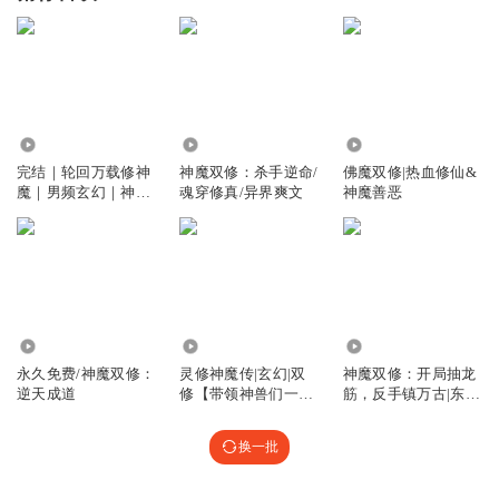
3.23万
3.28万
18.80万
完结｜轮回万载修神
神魔双修：杀手逆命/
佛魔双修|热血修仙&
魔｜男频玄幻｜神魔
魂穿修真/异界爽文
神魔善恶
双修｜穿越逆袭
5.03万
15.44万
10.52万
永久免费/神魔双修：
灵修神魔传|玄幻|双
神魔双修：开局抽龙
逆天成道
修【带领神兽们一路
筋，反手镇万古|东方
打怪升级】
玄幻|多播
换一批