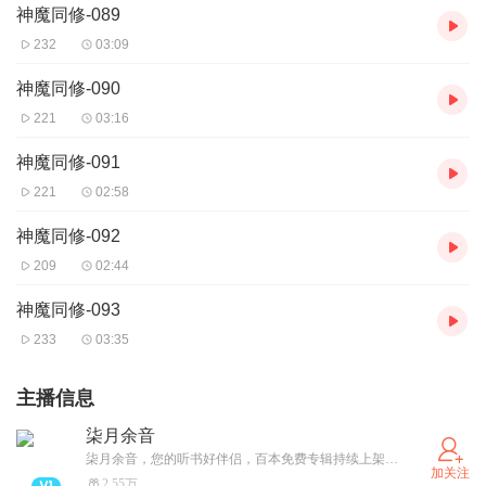
神魔同修-089
232
03:09
神魔同修-090
221
03:16
神魔同修-091
221
02:58
神魔同修-092
209
02:44
神魔同修-093
233
03:35
主播信息
柒月余音
柒月余音，您的听书好伴侣，百本免费专辑持续上架更新中，悬疑恐怖/都市爽文/古/现言情/总裁豪门/玄幻修仙/穿越重生/虚拟网游等等应有尽有，期待小耳朵儿们的光临，免费畅听哦！！
加关注
2.55万