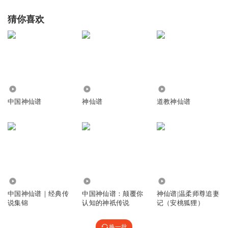
猜你喜欢
101.93万
317.36万
299.11万
中国神仙谱
神仙谱
道教神仙谱
5605
3.50万
39.84万
中国神仙谱｜经典传
中国神仙谱：颠覆你
神仙谱|温柔师尊追妻
说集锦
认知的神祇传说
记（安桃狐狸）
换一批