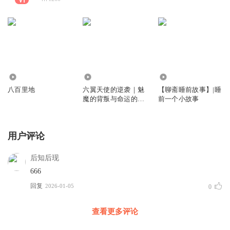
586
1.11万
6355
八百里地
六翼天使的逆袭｜魅
【聊斋睡前故事】|睡
魔的背叛与命运的转
前一个小故事
折｜契约御兽的奇幻
旅程
用户评论
后知后现
666
回复
2026-01-05
0
查看更多评论