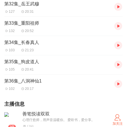
第32集_岳王武穆
127
20:31
第33集_重阳祖师
132
20:52
第34集_长春真人
103
21:23
第35集_狗皮道人
105
20:41
第36集_八洞神仙1
102
20:17
主播信息
善笔悦读双双
心理疗愈师，用声音温暖你。 爱听书，爱分享。
加关注
1260