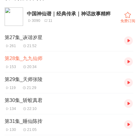
中国神仙谱｜经典传承｜神话故事精粹
3090
11
免费订阅
第27集_诙谐岁星
261
21:52
第28集_九九仙师
153
20:34
第29集_天师张陵
119
21:29
第30集_斩蛟真君
134
22:10
第31集_睡仙陈抟
130
21:05