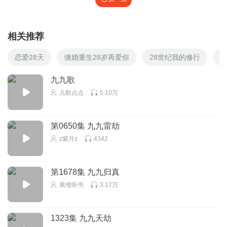
相关推荐
恋爱28天
缠婚重生28岁再爱你
28世纪我的修行
惊
九九歌
儿歌点点
5.10万
第0650集 九九雷劫
z紫月z
4342
第1678集 九九归真
果维听书
3.17万
1323集 九九天劫