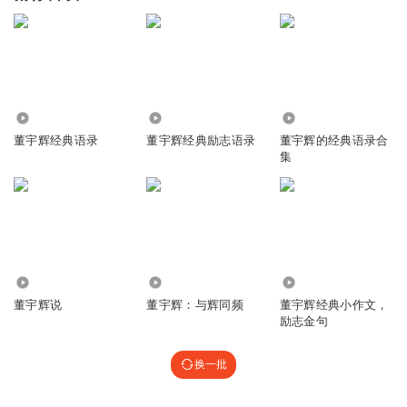
1.66万
1.29万
42.34万
董宇辉经典语录
董宇辉经典励志语录
董宇辉的经典语录合
集
12.71万
3.14万
2.20万
董宇辉说
董宇辉：与辉同频
董宇辉经典小作文，
励志金句
换一批