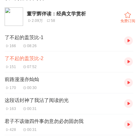
董宇辉伴读：经典文学赏析
2.09万
58
免费订阅
了不起的盖茨比-1
166
08:26
了不起的盖茨比-2
151
07:52
前路漫漫亦灿灿
170
00:30
这段话封神了我沾了阅读的光
163
00:31
君子不该做四件事勿意勿必勿固勿我
428
00:31