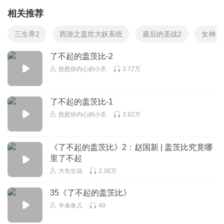
相关推荐
三生界2
西游之盖世大妖系统
最后的圣战2
女神末
了不起的盖茨比-2
抚慰你内心的小爪
3.72万
了不起的盖茨比-1
抚慰你内心的小爪
3.92万
《了不起的盖茨比》2：赵国新 | 盖茨比究竟哪
里了不起
大先生说
2.38万
35《了不起的盖茨比》
半条鱼儿
40