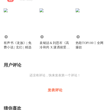
10.44万
1.30万
21.45万
有声书《龙族》| 免
袁铭喆＆刘思岑《高
热歌TOP100丨全网
费小说 | 玄幻 | 精选
冷和尚 X 潇洒侯受》
爆款
古风| 强强 | 精选
用户评论
还没有评论，快来发表第一个评论！
发表评论
猜你喜欢