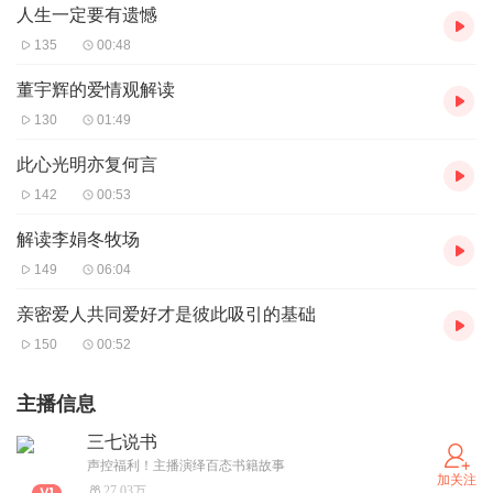
人生一定要有遗憾
135
00:48
董宇辉的爱情观解读
130
01:49
此心光明亦复何言
142
00:53
解读李娟冬牧场
149
06:04
亲密爱人共同爱好才是彼此吸引的基础
150
00:52
主播信息
三七说书
声控福利！主播演绎百态书籍故事
加关注
27.03万