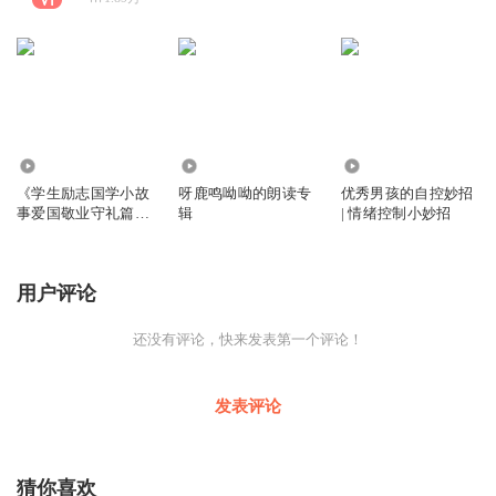
14.63万
8940
26.01万
《学生励志国学小故
呀鹿鸣呦呦的朗读专
优秀男孩的自控妙招
事爱国敬业守礼篇》|
辑
| 情绪控制小妙招
呀鹿鸣呦呦演播 |芭
莎宝贝出品
用户评论
还没有评论，快来发表第一个评论！
发表评论
猜你喜欢