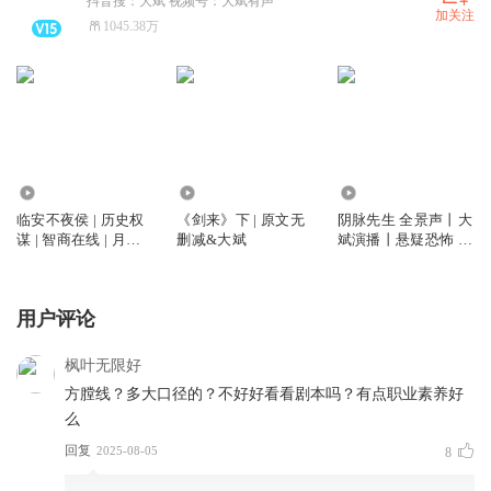
抖音搜：大斌 视频号：大斌有声
加关注
1045.38万
6748.89万
12.11亿
5816.15万
临安不夜侯 | 历史权
《剑来》下 | 原文无
阴脉先生 全景声丨大
谋 | 智商在线 | 月关
删减&大斌
斌演播丨悬疑恐怖 |
作品 | 大斌演播 | 多
道术玄学&精品多人
人有声剧
剧丨多人有声剧
用户评论
枫叶无限好
方膛线？多大口径的？不好好看看剧本吗？有点职业素养好
么
回复
2025-08-05
8