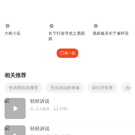
回复
2025-08-05
4
大斌真短啊
所有粉装自己的，都别有用心
36.47万
1923
186
回复
2025-08-05
大斌小逗
长宁行游导览之愚园
凰权殇苏长宁秦怀安
3
路
萝卜樱爸
回复 @
大斌真短啊
:
这群年轻人只是在用自己的方式证明
自己也是爱国的，可以为大宁做很多很多事。
换一批
169322830
相关推荐
到底叫魏君庭还是魏庭君
告诉我你在哪里
无法诉说的青春
诉幻空世界
当你
回复
2026-02-06
3
轻轻诉说
用钉耙修仙
人人娱乐
1291
搞尼玛半天原来是一群愤青
回复
2025-09-08
3
轻轻诉说
北城疆血