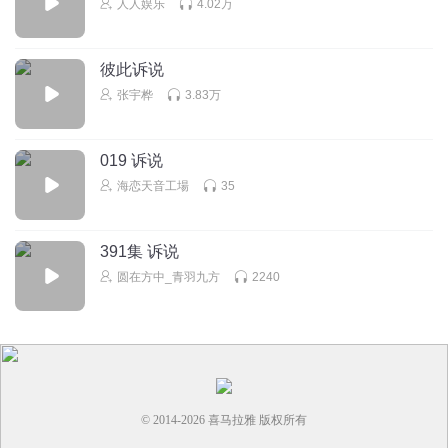
人人娱乐
4.02万
这就相当于现在父辈有犯罪。子孙政审过不去一样。只不过
古代严重的多。有诛九族
彼此诉说
回复
2025-08-22
3
张宇桦
3.83万
S神来之笔
这批人，就是想证明自己也能搅动风云，仅此而已！
019 诉说
回复
2025-08-06
3
海恋天音工場
35
张不开的小眼睛爱鲁莽
这帮人真挺逗的。想做大事，何必祸祸本国，去祸祸周边国
391集 诉说
家开疆拓土再衣锦还乡多牛X叉。还不是用自己祖辈积攒的资
圆在方中_青羽九方
2240
源搭建了个施展抱负的舒适圈
回复
2026-08-01
2
© 2014-
2026
喜马拉雅 版权所有