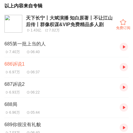
以上内容来自专辑
天下长宁丨大斌演播 知白原著丨不让江山
后传丨群像权谋&VIP免费精品多人剧
免费订阅
1.43亿
7.02万
685第一批上当的人
7.40万
06:40
686诉说1
6.97万
06:37
687诉说2
6.93万
06:22
688局
6.96万
05:44
689你很没有礼貌
7.03万
06:40