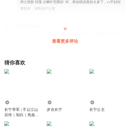
舒心悦影
回复 @
枫叶无限好
:
对，类似错误真的太多了，cv不好好
看剧本，审听也不认真
听友481908436
一帮子出生在立国前后，亲身经历祖国一步步繁荣富强听着
长辈故事长大的人，想要投身祖国建设又因为父辈犯错政审
查看更多评论
过不了，所以想用偏激的方式来证明自己
回复
2025-12-29
5
猜你喜欢
阿亮啊
他们到底要干啥啊 谁能告诉我一声
回复
2025-08-05
5
情随伤逝
回复 @
阿亮啊
:
造反！给自己找借口安慰自己呢
5.08亿
1.04万
57.16万
长宁帝军 | 不让江山
岁在长宁
长宁公主
后传｜知白｜热血江
零度沸点_kl
湖&大斌演播
找一切借口来安慰自己，不是犯错