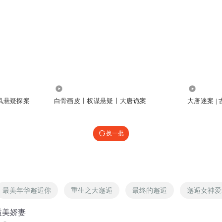
1.86万
1.76万
风悬疑探案
白骨画皮丨权谋悬疑丨大唐诡案
大唐迷案 | 
换一批
最美年华邂逅你
重生之大邂逅
最终的邂逅
邂逅女神爱
逅美娇妻