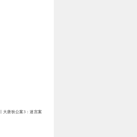
丨大唐狄公案3：迷宫案