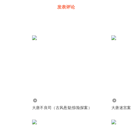
发表评论
59.64万
6520
大唐不良司（古风悬疑|惊险探案）
大唐迷宫案