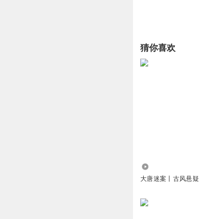
猜你喜欢
2.45万
大唐迷案丨古风悬疑