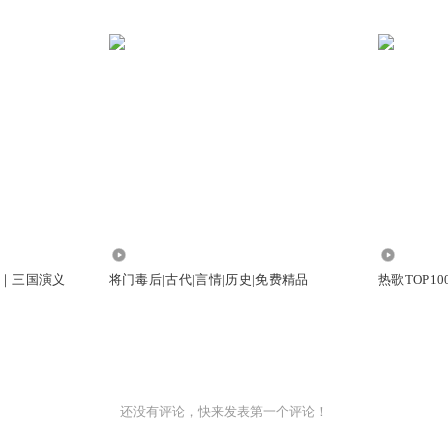
6.33万
217.87万
｜三国演义
将门毒后|古代|言情|历史|免费精品
热歌TOP1
还没有评论，快来发表第一个评论！