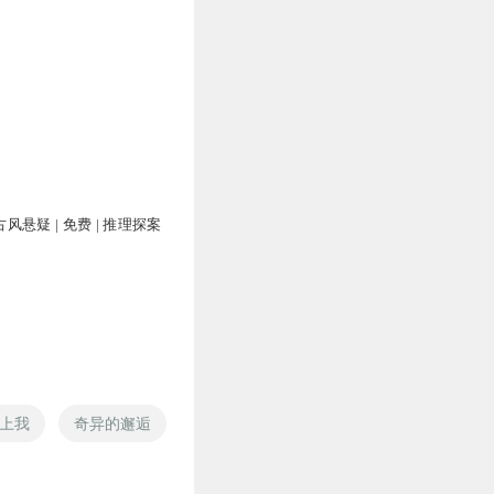
古风悬疑 | 免费 | 推理探案
上我
奇异的邂逅
邂逅少年
耗尽时光邂逅你
不曾