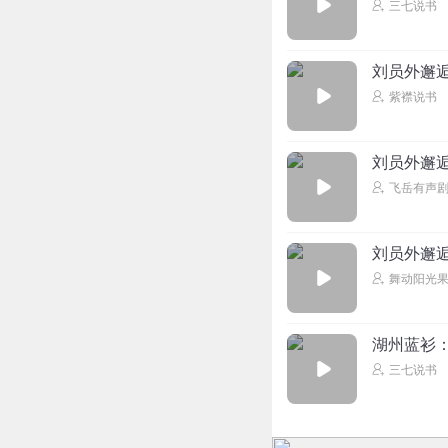
三七说书
刘员外邂
紫襟说书
刘员外邂
飞岳有声
刘员外邂
舞动阳光
湖州蓝衫：
三七说书