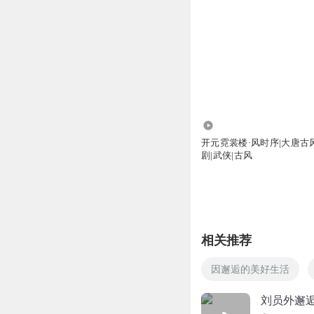
60.17万
开元霓裳楼·风时序|大唐古
剧|武侠|古风
相关推荐
因邂逅的美好生活
刘员外邂