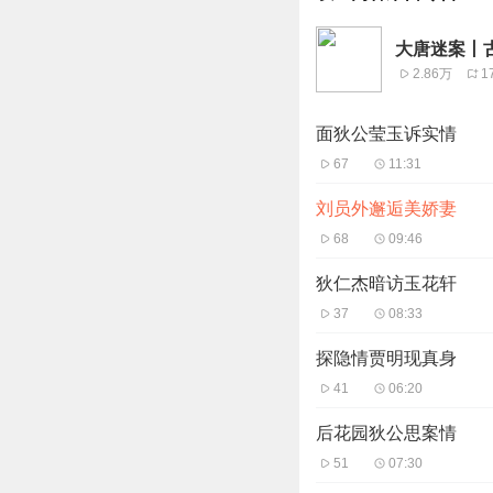
大唐迷案丨
2.86万
1
面狄公莹玉诉实情
67
11:31
刘员外邂逅美娇妻
68
09:46
狄仁杰暗访玉花轩
37
08:33
探隐情贾明现真身
41
06:20
后花园狄公思案情
51
07:30