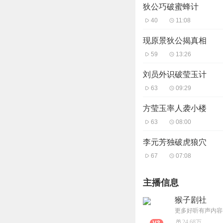
狄公巧破蜜蜂计
40
11:08
现原景狄公揭真相
59
13:26
刘员外识破莹玉计
63
09:29
方莹玉率人袭小楼
63
08:00
李元芳独破虎狼穴
67
07:08
主播信息
猴子剧社
更多好听有声内容
24.68万