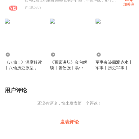
喜马拉雅全职主播100多部有声作品，年轻声线，制作团队，运 营团队成熟，合作戳
加关注
19.58万
18.91万
2.76万
79.68万
《八仙！》深度解读
《百家讲坛》金句解
军事奇迹四渡赤水丨
丨八仙历史原型，电
读丨曾仕强丨易中天
军事丨历史军事丨红
影背后的真实八仙丨
丨阎崇年
军长征反围剿 | 赤水
八仙过海丨暑期档电
河传奇 | 刘烨王雷于
影丨豆瓣高分
适主演电影
用户评论
还没有评论，快来发表第一个评论！
发表评论