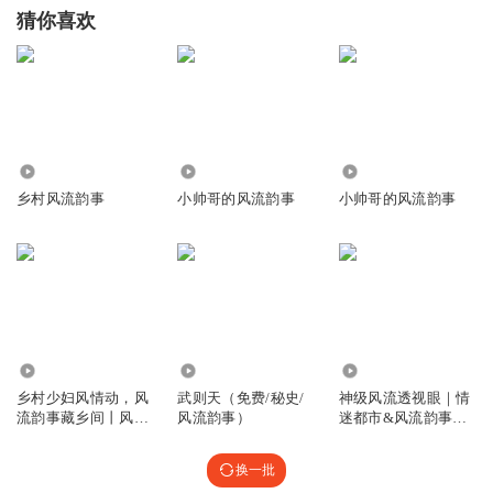
猜你喜欢
33.98万
6813
4.00万
乡村风流韵事
小帅哥的风流韵事
小帅哥的风流韵事
138.47万
4.93万
339.28万
乡村少妇风情动，风
武则天（免费/秘史/
神级风流透视眼｜情
流韵事藏乡间丨风流
风流韵事）
迷都市&风流韵事｜
丨免费收听
猎艳都市
换一批