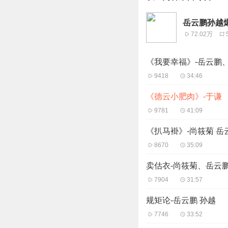
岳云鹏孙越
72.02万
《我要幸福》-岳云鹏
9418
34:46
《德云小肥肉》-于谦
9781
41:09
《扒马褂》-尚筱菊 岳
8670
35:09
卖估衣-尚筱菊、岳云
7904
31:57
规矩论-岳云鹏 孙越
7746
33:52