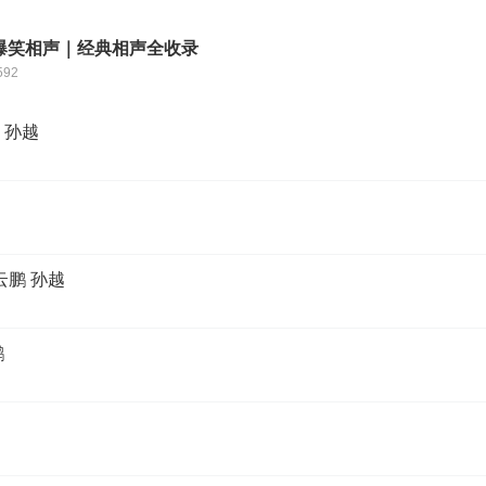
爆笑相声｜经典相声全收录
592
、孙越
云鹏 孙越
鹏