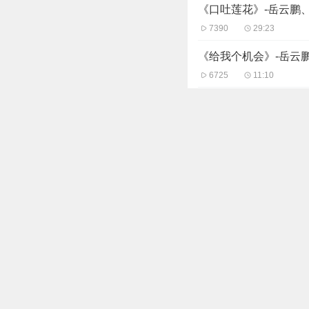
《口吐莲花》-岳云鹏
7390
29:23
《给我个机会》-岳云鹏
6725
11:10
《八大吉祥》-岳云鹏
7077
27:30
《树没叶》-岳云鹏
7584
34:48
《人鬼情未了》-岳云
7303
20:17
主播信息
猴子剧社
更多好听有声内容
24.65万