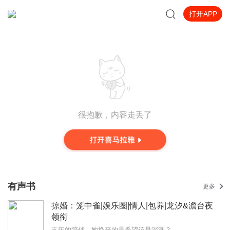
打开APP
很抱歉，内容走丢了
有声书
更多
掠婚：笼中雀|娱乐圈|情人|包养|龙汐&澹台夜
领衔
五年的陪伴，她换来的是希望还是深渊？