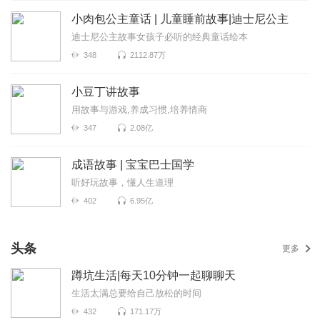
小肉包公主童话 | 儿童睡前故事|迪士尼公主
迪士尼公主故事女孩子必听的经典童话绘本
348
2112.87万
小豆丁讲故事
用故事与游戏,养成习惯,培养情商
347
2.08亿
成语故事 | 宝宝巴士国学
听好玩故事，懂人生道理
402
6.95亿
头条
更多
蹲坑生活|每天10分钟一起聊聊天
生活太满总要给自己放松的时间
432
171.17万