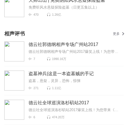
天师出山 | 免费阴阳风水悬疑探险盗墓
免费听风水悬疑探险盗墓（日更五集以上）
470
1.26亿
相声评书
更多
德云社郭德纲相声专场广州站2017
德云社郭德纲相声专场广州站2017爆笑上线！为您带来《说学逗胖》《金鸡爆笑《绕口令》等高能相声！各种...
7
1990.16万
盗墓神兵|这是一本盗墓贼的手记
盗墓，悬疑，灵异，恐怖，惊悚
271
1.11亿
德云社全球巡演洛杉矶站2017
德云社全球巡演洛杉矶站2017爆笑上线！为您带来《童年故事》《打灯谜》《电台风云》等高能相声！各种爆...
6
474.20万