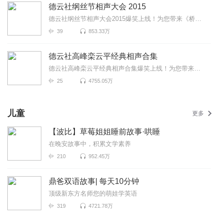
德云社纲丝节相声大会 2015
德云社纲丝节相声大会2015爆笑上线！为您带来《桥头诗》《地理图》《大西厢》等高能相声！各种爆笑包袱...
39
853.33万
德云社高峰栾云平经典相声合集
德云社高峰栾云平经典相声合集爆笑上线！为您带来《面相》《口吐莲花》《舞台事故》等高能相声！各种爆...
25
4755.05万
儿童
更多
【波比】草莓姐姐睡前故事·哄睡
在晚安故事中，积累文学素养
210
952.45万
鼎爸双语故事| 每天10分钟
顶级新东方名师您的萌娃学英语
319
4721.78万