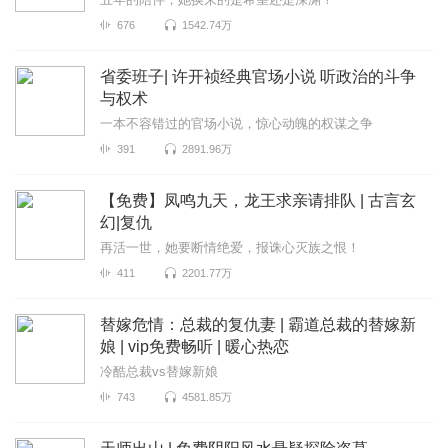
676
1542.74万
省委班子| 许开祯经典官场小说 听政治的斗争
与权术
一本不容错过的官场小说，惊心动魄的权谋之争
391
2891.96万
【免费】凤鸣九天，龙王求亲请排队 | 古言玄
幻|复仇
再活一世，她要断情绝爱，报诛心灭族之恨！
411
2201.77万
替嫁危情：总裁的复仇妻 | 霸道总裁的替嫁新
娘 | vip免费畅听 | 暖心热恋
冷酷总裁vs替嫁新娘
743
4581.85万