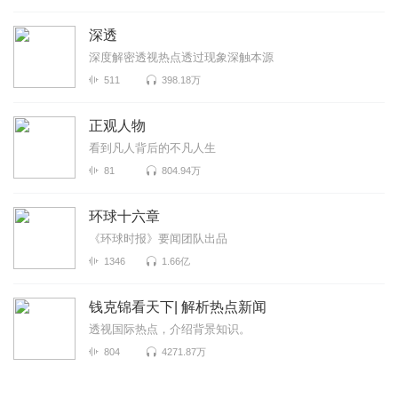
深透
深度解密透视热点透过现象深触本源
511
398.18万
正观人物
看到凡人背后的不凡人生
81
804.94万
环球十六章
《环球时报》要闻团队出品
1346
1.66亿
钱克锦看天下| 解析热点新闻
透视国际热点，介绍背景知识。
804
4271.87万