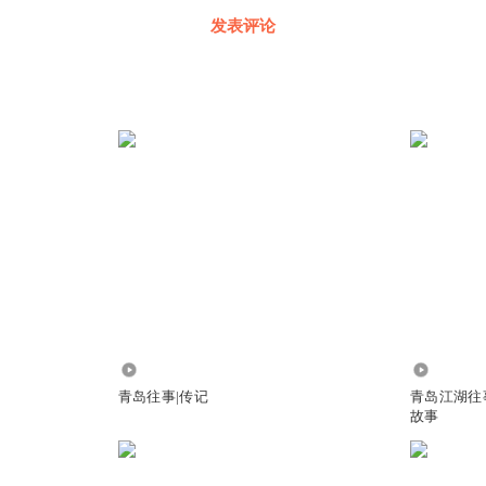
发表评论
9313
77.21万
青岛往事|传记
青岛江湖往
故事