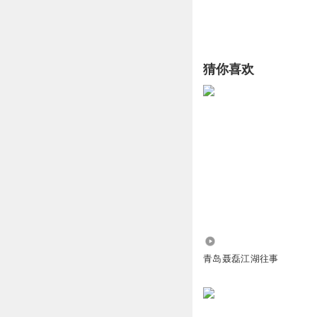
猜你喜欢
30.15万
青岛聂磊江湖往事