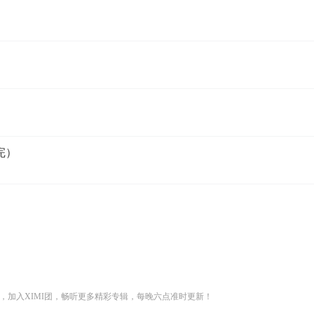
完）
，加入XIMI团，畅听更多精彩专辑，每晚六点准时更新！