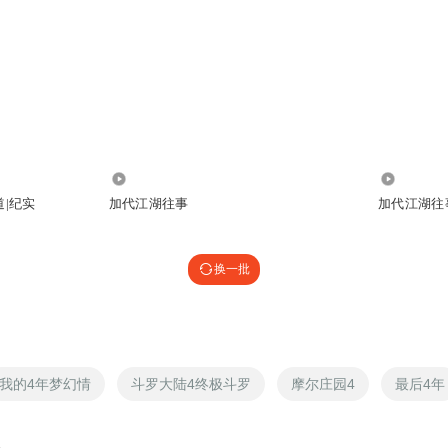
12.24万
16.28万
道|纪实
加代江湖往事
加代江湖往
换一批
我的4年梦幻情
斗罗大陆4终极斗罗
摩尔庄园4
最后4年