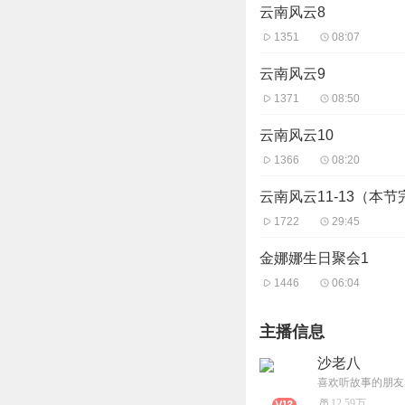
云南风云8
1351
08:07
云南风云9
1371
08:50
云南风云10
1366
08:20
云南风云11-13（本节
1722
29:45
金娜娜生日聚会1
1446
06:04
主播信息
沙老八
喜欢听故事的朋友
12.59万