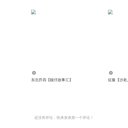
1519.06万
14.40万
东北乔四【靓仔故事汇】
征服【沙老
还没有评论，快来发表第一个评论！