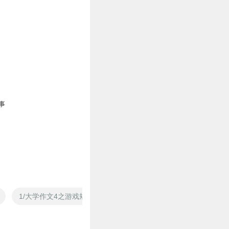
事
1/大学作文4之游戏规则
第4位客人
爱情公寓有4个大力