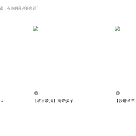
宿，有趣的灵魂要房要车
30.62万
2556.54
队
【峡谷联播】离奇惨案
【沙雕童年