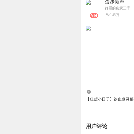
蛋沫倾声
好看的皮囊三千一
9.45万
268.24万
【狂虐小日子】铁血幽灵部
用户评论