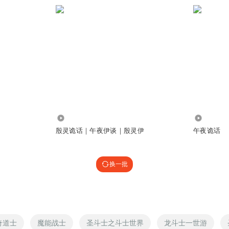
3.45万
33.87万
殷灵诡话｜午夜伊谈｜殷灵伊
午夜诡话
换一批
奇道士
魔能战士
圣斗士之斗士世界
龙斗士一世游