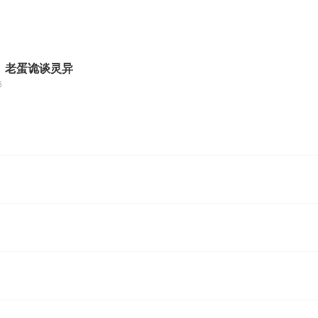
】老蛋诡谈灵异
6