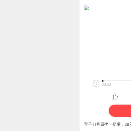
00:00
宝子们月票扔一扔啦，加入