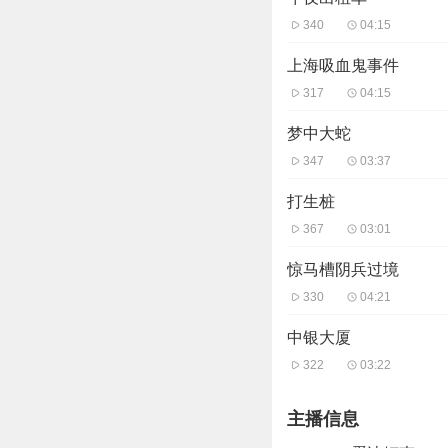
340
04:15
上海吸血鬼事件
317
04:15
梦中大蛇
347
03:37
打生桩
367
03:01
惊马槽阴兵过境
330
04:21
中银大厦
322
03:22
主播信息