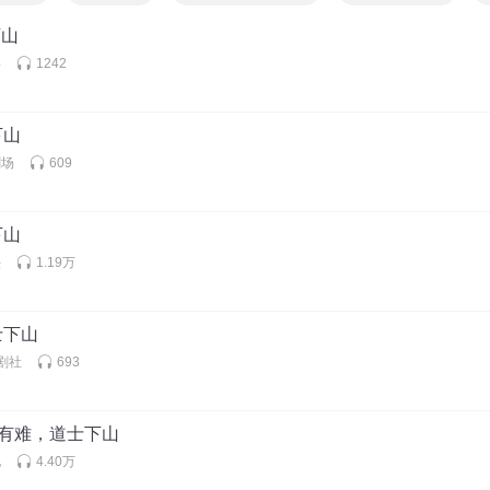
下山
事
1242
下山
剧场
609
下山
头
1.19万
士下山
剧社
693
苍生有难，道士下山
化
4.40万