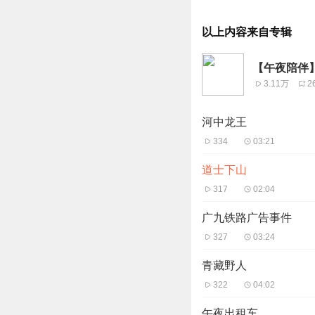
以上内容来自专辑
【午夜陪伴
3.11万
2
河中龙王
334
03:21
道士下山
317
02:04
广九铁路广告事件
327
03:24
青藏野人
322
04:02
午夜出租车