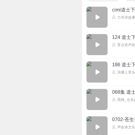
cimi道士
力哥讲故
124 道士
零点有声
186 道士
演播人骨
068集 道
黑桃_仓央
0702-
声命体文