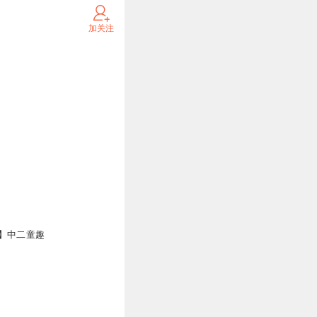
加关注
万
】中二童趣