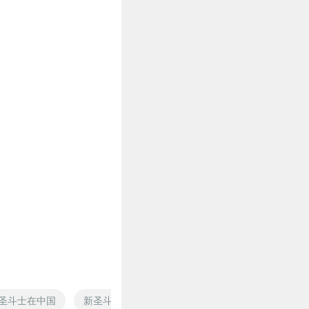
圣斗士在中国
新圣斗士传说
圣斗士之仙斗士传说
中国