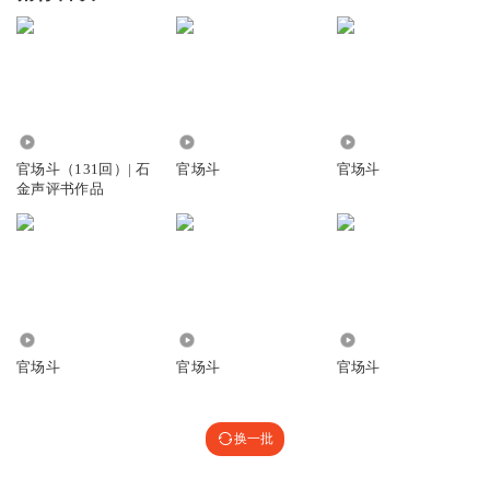
12.17万
42.59万
165.04万
官场斗（131回）| 石
官场斗
官场斗
金声评书作品
732.89万
21.93万
16.87万
官场斗
官场斗
官场斗
换一批