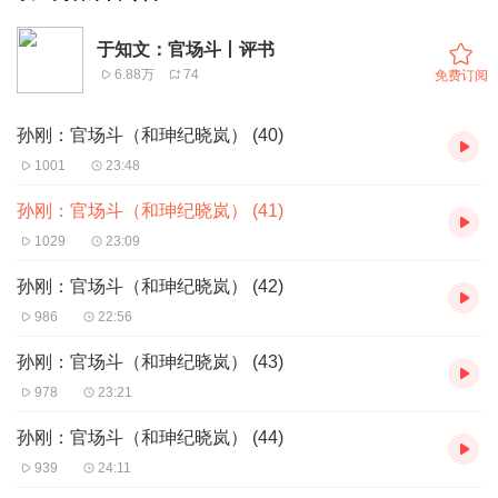
于知文：官场斗丨评书
6.88万
74
免费订阅
孙刚：官场斗（和珅纪晓岚） (40)
1001
23:48
孙刚：官场斗（和珅纪晓岚） (41)
1029
23:09
孙刚：官场斗（和珅纪晓岚） (42)
986
22:56
孙刚：官场斗（和珅纪晓岚） (43)
978
23:21
孙刚：官场斗（和珅纪晓岚） (44)
939
24:11