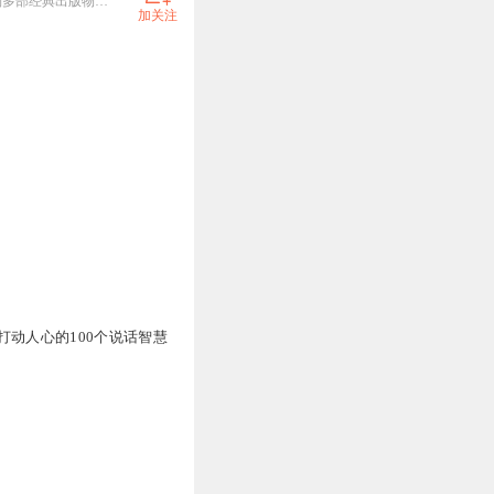
2024年，新华文轩出版社教材中，负责4-6年级国学朗读示范。作品全国发行，在中小学进行展播！ 录制多部经典出版物，包含财经、历史、小说、地方志、个人成长等多种题材。
加关注
打动人心的100个说话智慧