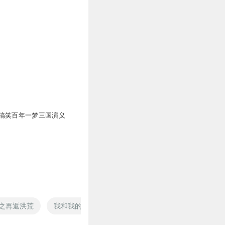
搞笑百年一梦三国演义
之再返洪荒
我和我的白学现场
等我29岁
真香现场