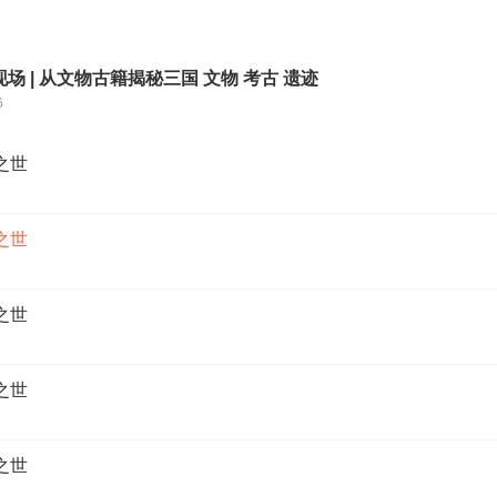
场 | 从文物古籍揭秘三国 文物 考古 遗迹
6
之世
之世
之世
之世
之世