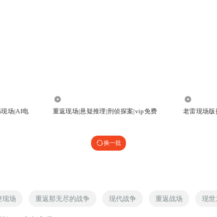
1014.01万
2630
现场|AI电
重返现场|悬疑推理|刑侦探案|vip免费
老雷现场版
换一批
妻现场
重返那无尽的战争
现代战争
重返战场
现世