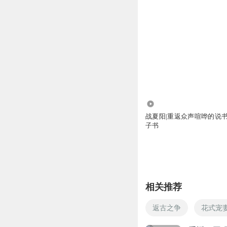
663
战夏阳|重返众声喧哗的说书
子书
相关推荐
返古之争
花式宠