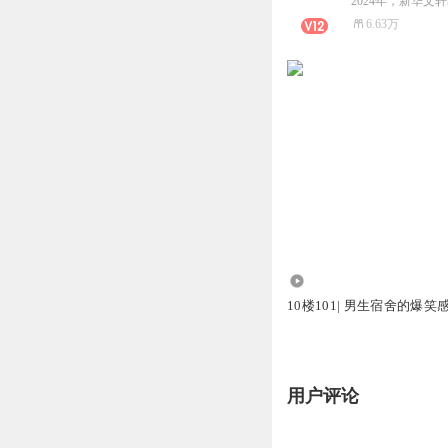
6.63万
4758
10楼101| 男生宿舍的爆笑
用户评论