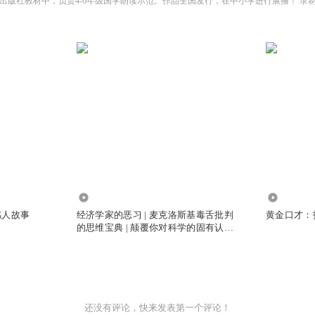
1.43万
8871
感人故事
经济学家的恶习 | 麦克洛斯基毒舌批判
黄金口才：
的思维宝典 | 颠覆你对科学的固有认知 |
诺奖得主詹姆斯·布坎南、畅销书作者
薛兆丰推荐 | 说服的艺术
还没有评论，快来发表第一个评论！