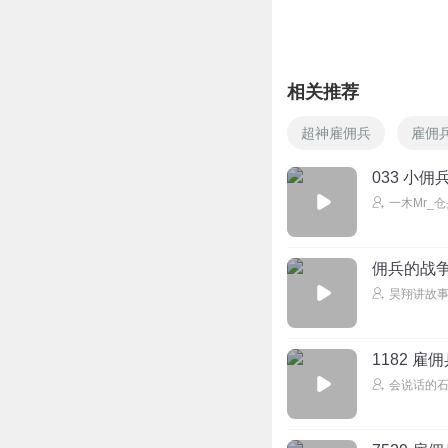
回复
2025-09-01
是的这个号我不要
相关推荐
超神雇佣兵
厅又396762961
雇佣
有关必回，两天不回
033 小
回复
2025-07-30
一木Mr_
cn凉米线
回复 @
厅又
佣兵的战争
TFTimmy
昊翔讲故
不҉，你҉們҉不能復҉
𓄿𓅜𓆌𓆉𓆈𓃻
1182 雇
𓆉𓆈𓃻𓄿𓅜𓄿
会说话的石
只⃢有⃢一⃢萬⃢元⃢以⃢上⃢
只⃢有⃢一⃢萬⃢元⃢以的
回复
2026-07-03