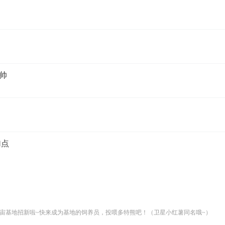
要帅
加点
宙基地招新啦~快来成为基地的饲养员，投喂多特熊吧！（卫星小红薯同名哦~）