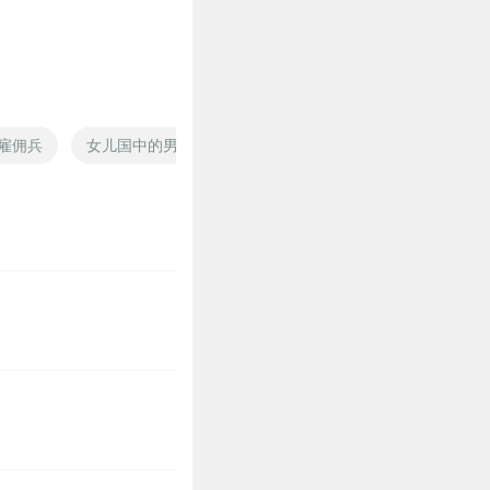
0
雇佣兵
女儿国中的男雇佣兵
异空间雇佣兵
雇佣兵之神
0
𓃹𓃡𓃟𓃵𓆏𓅦𓄿𓅜𓆌
𓃟請⃢大⃢家⃢不⃢要⃢試⃢了⃢，⃢
了⃢⃢請⃢大⃢家⃢不⃢要⃢試⃢了⃢，⃢
0