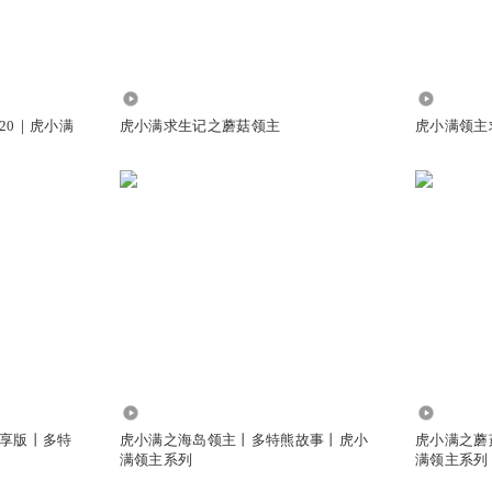
草
前面那个进入了诗语领地的那个人吗？
8.54万
247.49万
20｜虎小满
虎小满求生记之蘑菇领主
虎小满领主求生
 @
将为你采一株忘忧草
:
是
453.98万
545.65万
享版丨多特
虎小满之海岛领主丨多特熊故事丨虎小
虎小满之蘑
满领主系列
满领主系列