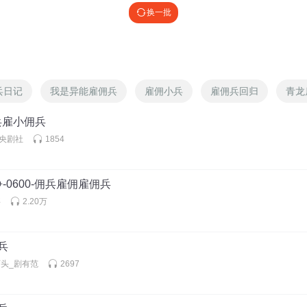
换一批
了
回复 @
神秘大侠客
:
盗图小鬼
兵日记
我是异能雇佣兵
雇佣小兵
雇佣兵回归
青龙
，直接取关。想破150粉
佣兵雇小佣兵
仓央剧社
1854
396762961
:
我又看到你了
-0600-佣兵雇佣雇佣兵
事
2.20万
制҉。蘋果12才能復印
𓅜𓃹𓆉𓆈𓃻𓄿𓅜𓆌𓆉𓆈𓃻𓄿𓅜𓃹𓆉𓃲𓃟𓃠𓃗𓃵𓆉𓇼𓆡𓆜𓆉
佣兵
𓆌𓆉𓆈𓃻𓄿𓅜𓃹𓆉𓆈?𓄿𓅜𓃹𓆉𓃲𓃟𓃠𓃗𓃵𓆉𓇼𓆡𓆜𓆉𓃹
头_剧有范
2697
的⃢手⃢機⃢而⃢且⃢不⃢是⃢二⃢手⃢的⃢才⃢可⃢以⃢復⃢制⃢，⃢而⃢且⃢就⃢算⃢你⃢可⃢以⃢復⃢制⃢也⃢貼⃢不⃢