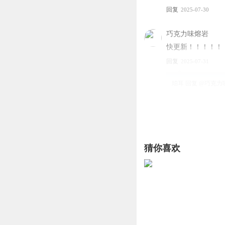
回复
2025-07-30
巧克力味熔岩
快更新！！！！！
回复
2025-07-31
珀耳
回复 @
巧克力
王珍_j4
？
猜你喜欢
回复
2025-11-15
全能爆破手
求多更
回复
2025-07-30
珀耳
回复 @
全能爆