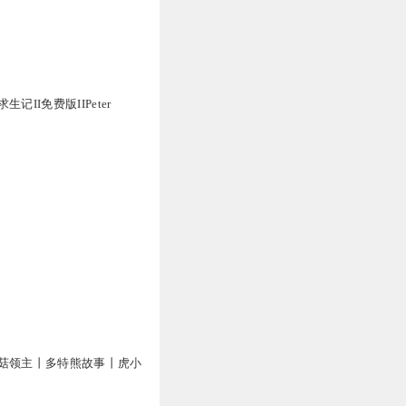
1
记II免费版IIPeter
1
1
菇领主丨多特熊故事丨虎小