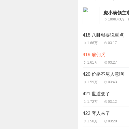
虎小满领主
1898.43万
418 八卦就要说重点
1.66万
03:17
419 雇佣兵
1.61万
03:27
420 价格不尽人意啊
1.59万
03:43
421 世道变了
1.72万
03:12
422 客人来了
1.58万
03:20