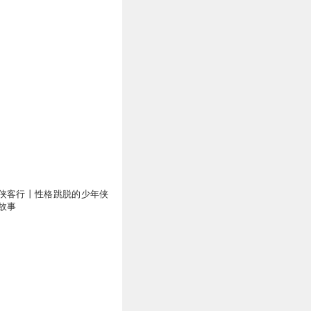
侠客行丨性格跳脱的少年侠
故事