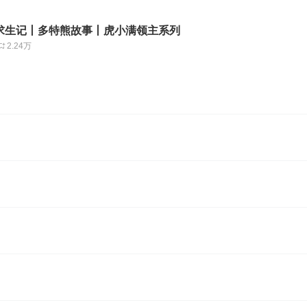
求生记丨多特熊故事丨虎小满领主系列
2.24万