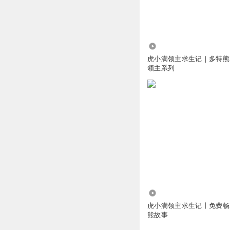
将为你采一株忘忧
那个御浅湾不就是
53
回复
2025-08-07
虎小满领主求生记｜多特熊
领主系列
听友185345277
回复
明月当空Zxq
多特熊加油
回复
2025-07-30
Liu聰
沙发🛋️
回复
2025-07-30
21.82万
虎小满领主求生记丨免费畅
熊故事
神秘大侠客
好无聊啊😦