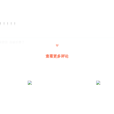
！！！！！
味熔岩
:
你被折叠了
查看更多评论
破手
:
你被折了