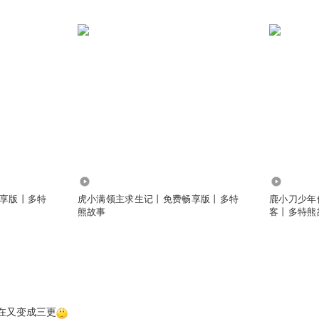
21.82万
65.45万
享版丨多特
虎小满领主求生记丨免费畅享版丨多特
鹿小刀少年
熊故事
客丨多特熊
在又变成三更