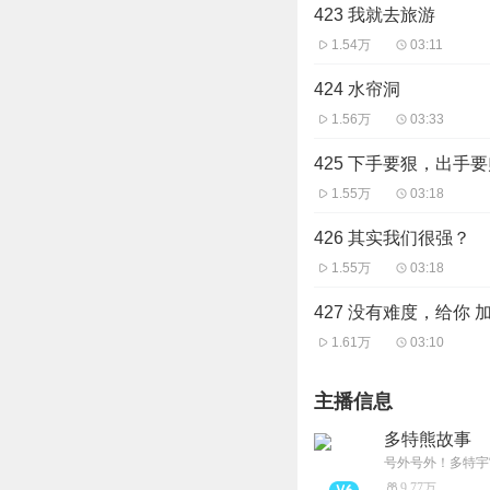
423 我就去旅游
1.54万
03:11
424 水帘洞
1.56万
03:33
425 下手要狠，出手
1.55万
03:18
426 其实我们很强？
1.55万
03:18
427 没有难度，给你 
1.61万
03:10
主播信息
多特熊故事
号外号外！多特宇
9.77万