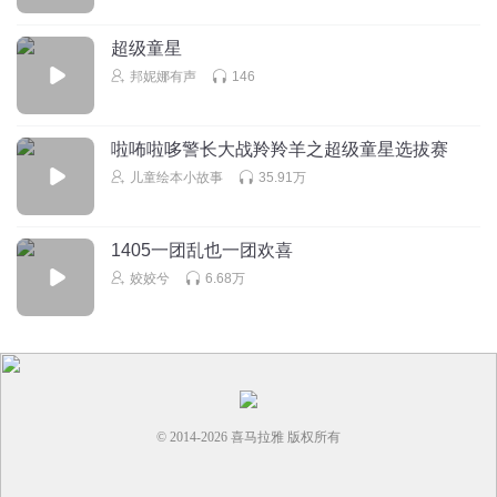
超级童星
邦妮娜有声
146
啦咘啦哆警长大战羚羚羊之超级童星选拔赛
儿童绘本小故事
35.91万
1405一团乱也一团欢喜
姣姣兮
6.68万
© 2014-
2026
喜马拉雅 版权所有