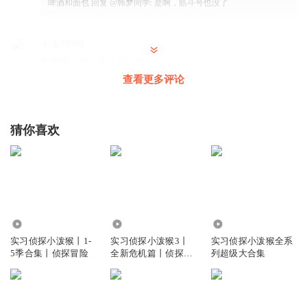
啤酒和面包
回复 @
韩梦同学
:
是啊，筋斗号也没了
卡泼99999
兔悠悠＝鹿小七＋胡小桃
查看更多评论
回复
2025-07-31
2
吃_爱宝
回复 @
卡泼99999
:
太对了
猜你喜欢
4689.18万
451.58万
80.16万
实习侦探小泼猴丨1-
实习侦探小泼猴3丨
实习侦探小泼猴全系
5季合集丨侦探冒险
全新危机篇丨侦探推
列超级大合集
理