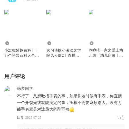
3051.52万
107.55万
103.20万
小泼猴妙趣百科丨十
实习侦探小泼猴之学
哼哼猪一家之爱上幼
万个科普百科大全丨
院风云篇2丨直播推
儿园丨幼儿启蒙丨睡
睡前故事
理丨校园冒险
前故事
用户评论
韩梦同学
不行了，又想吐槽手表的事，如果你这时候有手表，你直接
一个开锁光线就能搞定的事，压根不需要麻烦别人。没有万
能手表就是对泼最大的削弱哈
回复
2025-07-25
3