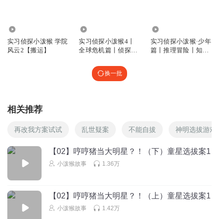
2361
439.38万
235.13万
实习侦探小泼猴 学院
实习侦探小泼猴4丨
实习侦探小泼猴·少年
风云2【搬运】
全球危机篇丨侦探推
篇丨推理冒险丨知识
理丨世界篇
科普
换一批
相关推荐
再改我方案试试
乱世疑案
不能自拔
神明选拔游戏
【02】哼哼猪当大明星？！（下）童星选拔案1
小泼猴故事
1.36万
【02】哼哼猪当大明星？！（上）童星选拔案1
小泼猴故事
1.42万