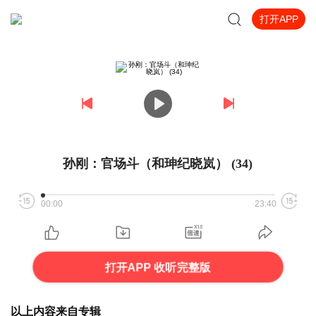
打开APP
孙刚：官场斗（和珅纪晓岚） (34)
00:00
23:40
打开APP 收听完整版
以上内容来自专辑