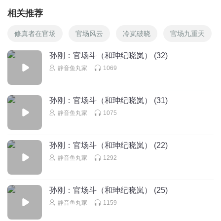
相关推荐
修真者在官场
官场风云
冷岚破晓
官场九重天
孙刚：官场斗（和珅纪晓岚） (32)
静音鱼丸家
1069
孙刚：官场斗（和珅纪晓岚） (31)
静音鱼丸家
1075
孙刚：官场斗（和珅纪晓岚） (22)
静音鱼丸家
1292
孙刚：官场斗（和珅纪晓岚） (25)
静音鱼丸家
1159