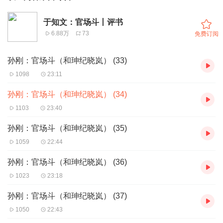
于知文：官场斗丨评书
6.88万
73
免费订阅
孙刚：官场斗（和珅纪晓岚） (33)
1098
23:11
孙刚：官场斗（和珅纪晓岚） (34)
1103
23:40
孙刚：官场斗（和珅纪晓岚） (35)
1059
22:44
孙刚：官场斗（和珅纪晓岚） (36)
1023
23:18
孙刚：官场斗（和珅纪晓岚） (37)
1050
22:43