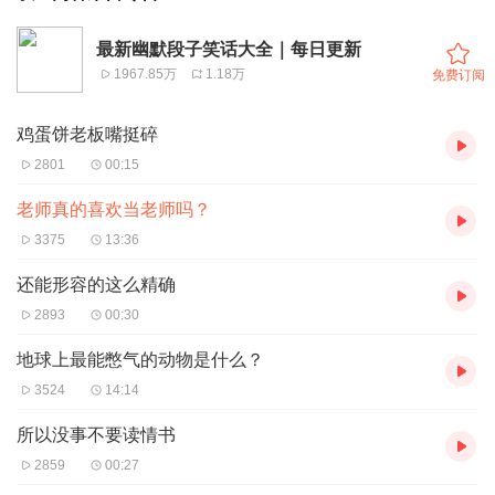
最新幽默段子笑话大全｜每日更新
1967.85万
1.18万
免费订阅
鸡蛋饼老板嘴挺碎
2801
00:15
老师真的喜欢当老师吗？
3375
13:36
还能形容的这么精确
2893
00:30
地球上最能憋气的动物是什么？
3524
14:14
所以没事不要读情书
2859
00:27