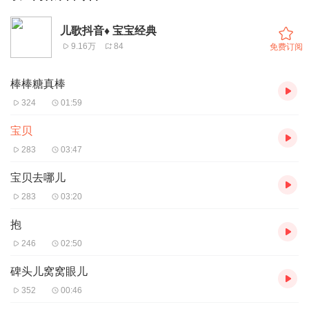
儿歌抖音♦️ 宝宝经典
9.16万
84
免费订阅
棒棒糖真棒
324
01:59
宝贝
283
03:47
宝贝去哪儿
283
03:20
抱
246
02:50
碑头儿窝窝眼儿
352
00:46