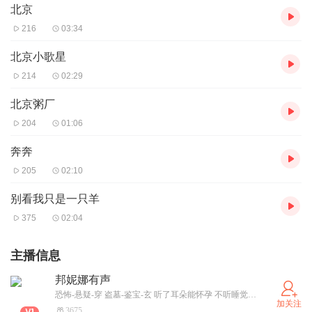
北京
216
03:34
北京小歌星
214
02:29
北京粥厂
204
01:06
奔奔
205
02:10
别看我只是一只羊
375
02:04
主播信息
邦妮娜有声
恐怖-悬疑-穿 盗墓-鉴宝-玄 听了耳朵能怀孕 不听睡觉都不香
加关注
3675