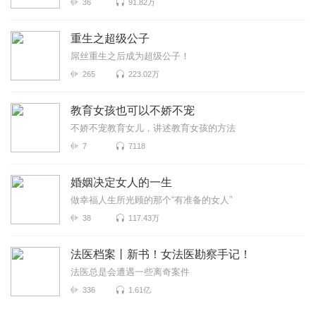
36
91.82万
重生之超级公子
屌丝重生之后成为超级公子！
265
223.02万
教育女孩也可以不娇不宠
不娇不宠教育女儿，讲述教育女孩的方法
7
7118
婚姻决定女人的一生
做幸福人生所光顾的那个“有准备的女人”
38
117.43万
法医档案丨新书！女法医勘察手记！
法医总是会遭遇一些离奇案件
336
1.61亿