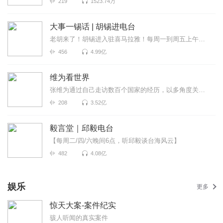
219
1523.74万
大事一锡话 | 胡锡进电台
老胡来了！胡锡进入驻喜马拉雅！每周一到周五上午喜马拉雅独家呈现，胡锡进为全网听众拨开重重迷雾，听...
456
4.99亿
维为看世界
张维为通过自己走访数百个国家的经历，以多角度关注世界政局变化，跟进社会热门话题，见微知著的分析国...
208
3.52亿
毅言堂｜邱毅电台
【每周二/四/六晚间6点，听邱毅谈台海风云】
482
4.08亿
娱乐
更多
惊天大案-案件纪实
骇人听闻的真实案件