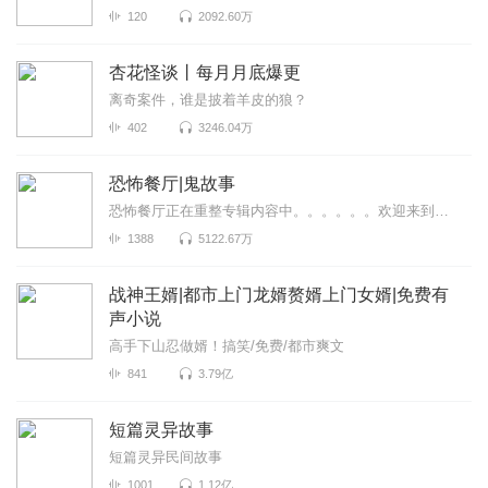
120
2092.60万
杏花怪谈丨每月月底爆更
离奇案件，谁是披着羊皮的狼？
402
3246.04万
恐怖餐厅|鬼故事
恐怖餐厅正在重整专辑内容中。。。。。。欢迎来到恐怖餐厅，来品尝不一样的味道~
1388
5122.67万
战神王婿|都市上门龙婿赘婿上门女婿|免费有
声小说
高手下山忍做婿！搞笑/免费/都市爽文
841
3.79亿
短篇灵异故事
短篇灵异民间故事
1001
1.12亿