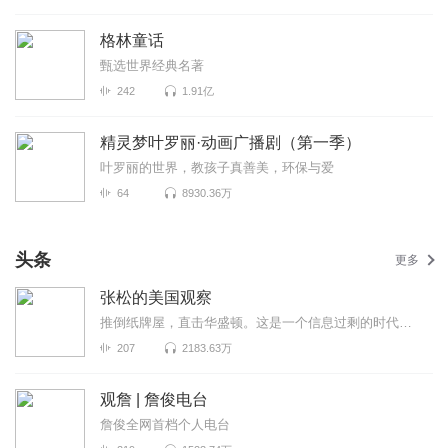
格林童话
甄选世界经典名著
242
1.91亿
精灵梦叶罗丽·动画广播剧（第一季）
叶罗丽的世界，教孩子真善美，环保与爱
64
8930.36万
头条
更多
张松的美国观察
推倒纸牌屋，直击华盛顿。这是一个信息过剩的时代，也是一个真相迷离的时代。美国既是中国发展最重要的...
207
2183.63万
观詹 | 詹俊电台
詹俊全网首档个人电台