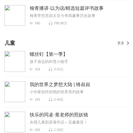
翰青播讲·以为说/精选短篇评书故事
翰青带您赏由古至今奇闻趣事历史故事
390
780.96万
儿童
更多
螺丝钉【第一季】
孩子身边的科普小能手
104
3.51亿
我的世界之梦想大陆 | 锋叔叔
小作家创作的我的世界系列故事
183
2.40亿
快乐的同桌·黄老师的照妖镜
央视儿童剧原著作品～逗趣爆笑！
266
1.20亿