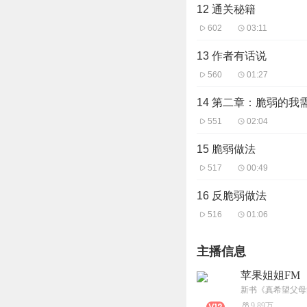
12 通关秘籍
602
03:11
13 作者有话说
560
01:27
14 第二章：脆弱的我
551
02:04
15 脆弱做法
517
00:49
16 反脆弱做法
516
01:06
主播信息
苹果姐姐FM
新书《真希望父母
9.89万