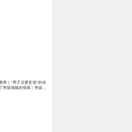
教养｜“男子汉要坚强”的传
了男孩细腻的情感｜男孩情
 正面管教 亲子育儿