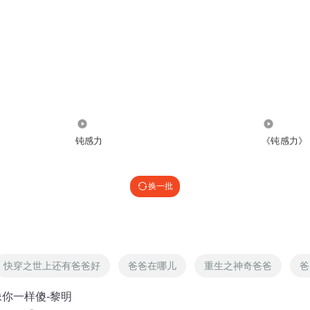
4.49万
7.27万
钝感力
《钝感力》
换一批
快穿之世上还有爸爸好
爸爸在哪儿
重生之神奇爸爸
爸
会像你一样傻-黎明