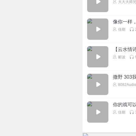
大大大师
像你一样
佳期
【云水情
郦波
撒野 30
8082Audi
你的戏可以
佳期