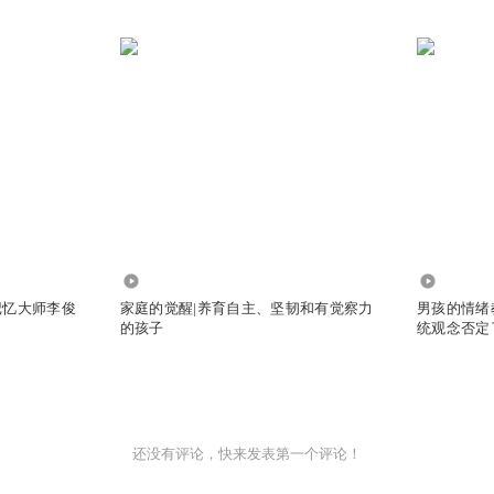
4156
1.02万
记忆大师李俊
家庭的觉醒|养育自主、坚韧和有觉察力
男孩的情绪
的孩子
统观念否定
商 养育男孩
还没有评论，快来发表第一个评论！