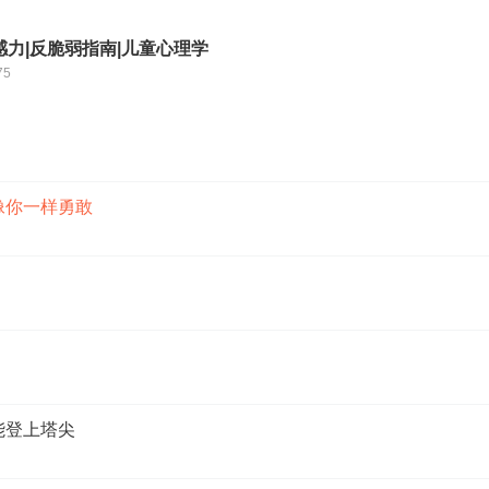
力|反脆弱指南|儿童心理学
75
像你一样勇敢
能登上塔尖