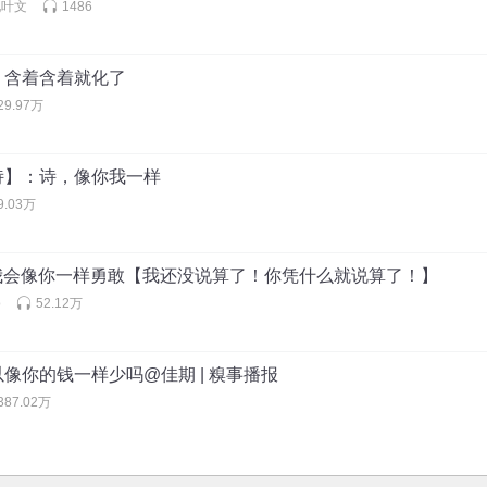
兄叶文
1486
，含着含着就化了
29.97万
诗】：诗，像你我一样
9.03万
3我会像你一样勇敢【我还没说算了！你凭什么就说算了！】
o
52.12万
像你的钱一样少吗@佳期 | 糗事播报
387.02万