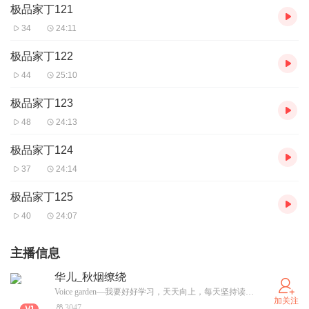
极品家丁121
34
24:11
极品家丁122
44
25:10
极品家丁123
48
24:13
极品家丁124
37
24:14
极品家丁125
40
24:07
主播信息
华儿_秋烟缭绕
Voice garden—我要好好学习，天天向上，每天坚持读一段New Concept English；-）
加关注
3047