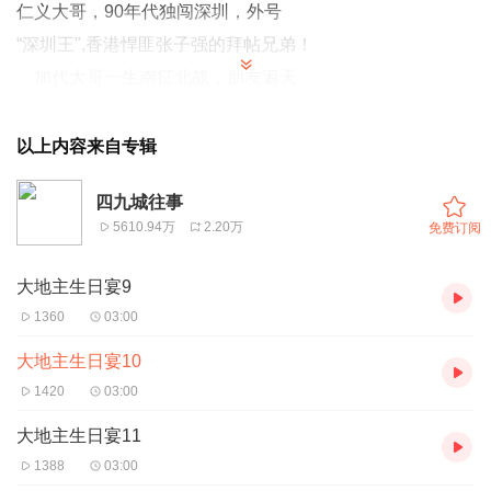
仁义大哥，90年代独闯深圳，外号
“深圳王",香港悍匪张子强的拜帖兄弟！
加代大哥一生南征北战，朋友遍天
下，能够做到为朋友两肋插刀，在九十
年代算是四九城江湖的天花板级人物。
以上内容来自专辑
听老弟为你讲述加代大哥的传奇一
四九城往事
生，喜欢听的留个关注，每天晚上6点
5610.94万
2.20万
免费订阅
持续更新！
大地主生日宴9
1360
03:00
大地主生日宴10
1420
03:00
大地主生日宴11
1388
03:00