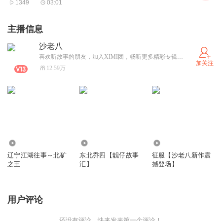
1349
03:01
主播信息
沙老八
喜欢听故事的朋友，加入XIMI团，畅听更多精彩专辑，每晚六点准时更新！
加关注
12.59万
131.55万
1518.94万
14.35万
辽宁江湖往事～北矿
东北乔四【靓仔故事
征服【沙老八新作震
之王
汇】
撼登场】
用户评论
还没有评论，快来发表第一个评论！