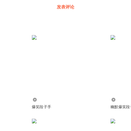
发表评论
7267
1.39万
爆笑段子手
幽默爆笑段