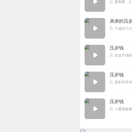
薯条酱
弟弟的压
个成功个v
压岁钱
皮皮TV寡
压岁钱
喜剧开怀
压岁钱
小番茄故