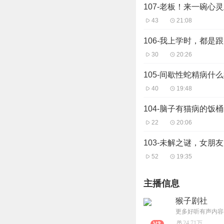
107-老板！来一碗心
43
21:08
106-我上学时，都是
30
20:26
105-间歇性蛇精病什
40
19:48
104-脑子有猫病的饭桶
22
20:06
103-未解之谜，女朋
52
19:35
主播信息
猴子剧社
更多好听有声内容
24.71万