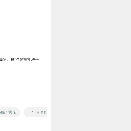
爆笑吐槽|沙雕搞笑段子
都给我花
十年青春给了谁
把世界都给你
网王可以给我