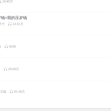
18.85万
岁钱=我的压岁钱
尺寸
14.61万
妇
4038
笑
28.69万
事王国
81.48万