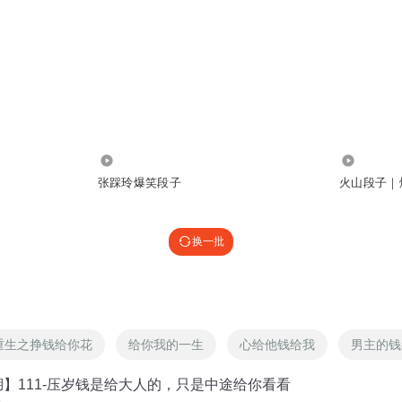
29.33万
2.27万
张踩玲爆笑段子
火山段子｜
换一批
重生之挣钱给你花
给你我的一生
心给他钱给我
男主的钱
】111-压岁钱是给大人的，只是中途给你看看