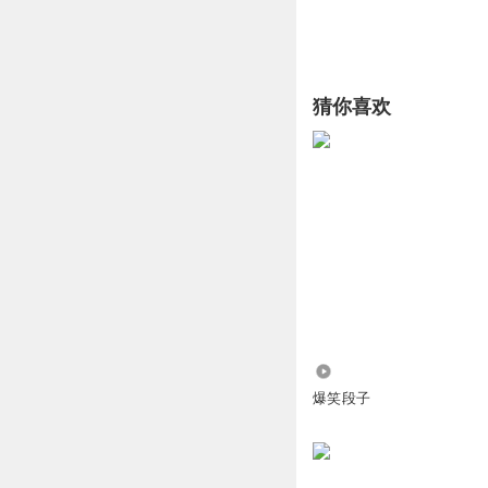
猜你喜欢
6.95万
爆笑段子