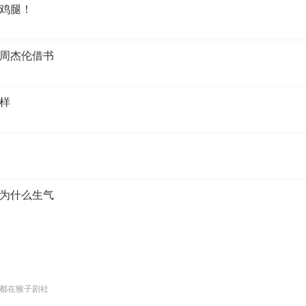
灵鸡腿！
跟周杰伦借书
么样
友为什么生气
都在猴子剧社