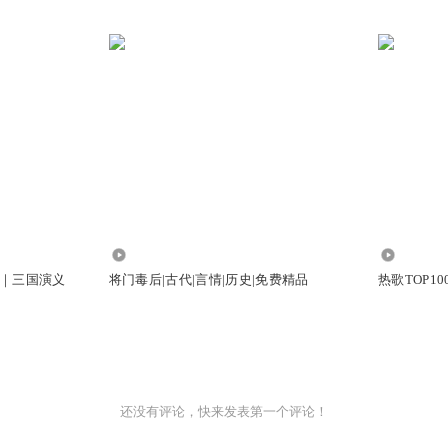
6.33万
217.89万
｜三国演义
将门毒后|古代|言情|历史|免费精品
热歌TOP1
还没有评论，快来发表第一个评论！