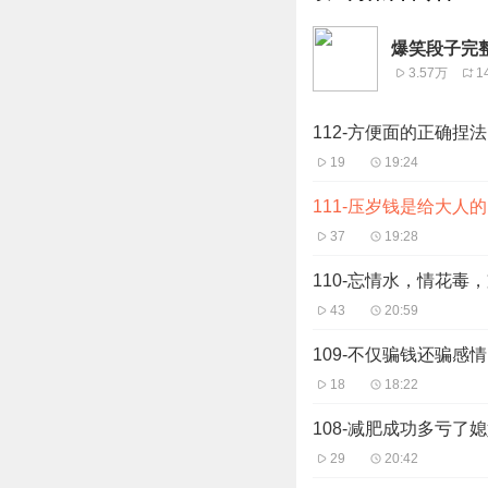
爆笑段子完
3.57万
1
112-方便面的正确捏法
19
19:24
111-压岁钱是给大人
37
19:28
110-忘情水，情花毒
43
20:59
109-不仅骗钱还骗感情
18
18:22
108-减肥成功多亏了
29
20:42