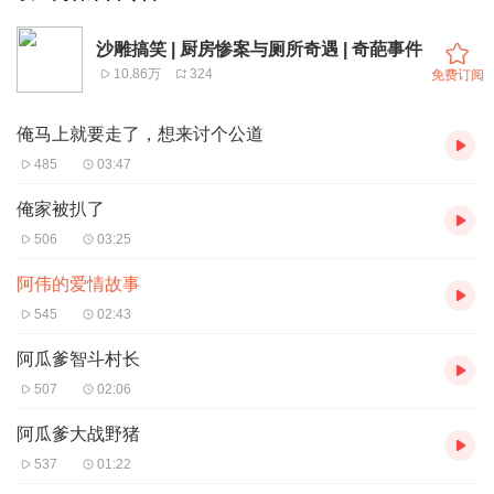
沙雕搞笑 | 厨房惨案与厕所奇遇 | 奇葩事件
10.86万
324
免费订阅
俺马上就要走了，想来讨个公道
485
03:47
俺家被扒了
506
03:25
阿伟的爱情故事
545
02:43
阿瓜爹智斗村长
507
02:06
阿瓜爹大战野猪
537
01:22