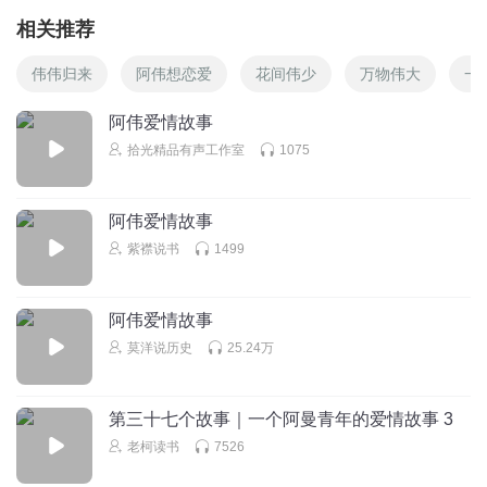
相关推荐
伟伟归来
阿伟想恋爱
花间伟少
万物伟大
一
阿伟爱情故事
拾光精品有声工作室
1075
阿伟爱情故事
紫襟说书
1499
阿伟爱情故事
莫洋说历史
25.24万
第三十七个故事｜一个阿曼青年的爱情故事 3
老柯读书
7526