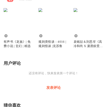
11.19万
10.96万
1.34万
有声书《龙族》| 免
规则类怪谈：4016 |
袁铭喆＆刘思岑《高
费小说 | 玄幻 | 精选
规则怪谈 |克苏鲁
冷和尚 X 潇洒侯受》
古风| 强强 | 精选
用户评论
还没有评论，快来发表第一个评论！
发表评论
猜你喜欢