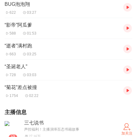
BUG泡泡翔
622
03:27
“影帝”阿瓜爹
588
01:53
“逝者”满村跑
663
03:25
“圣诞老人”
728
03:03
“菊花”差点被撞
1754
02:22
主播信息
三七说书
声控福利！主播演绎百态书籍故事
加关注
27.16万