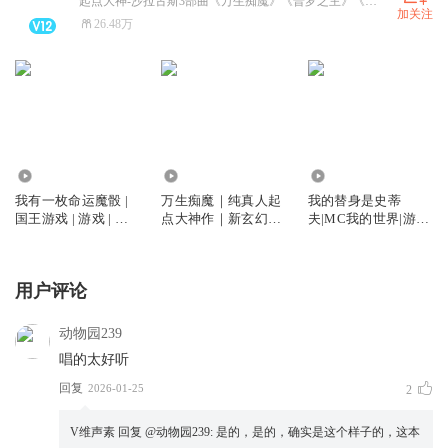
起点大神-沙拉古斯3部曲《万生痴魔》《普罗之主》《掌灯判官》重磅上线，爆更爽听中
加关注
26.48万
55.66万
56.55万
1410.60万
我有一枚命运魔骰 |
万生痴魔｜纯真人起
我的替身是史蒂
国王游戏 | 游戏 | 求
点大神作｜新玄幻｜
夫|MC我的世界|游戏|
生 | 脑洞 | 奇幻 | 科幻
诡异｜脑洞｜民俗｜
同人|科幻|都市|快穿|
| 都市 | 多人有声剧
怪谈｜蒸汽朋克｜多
爆笑|多人有声剧
人有声剧
用户评论
动物园239
唱的太好听
回复
2026-01-25
2
V维声素
回复 @
动物园239
:
是的，是的，确实是这个样子的，这本