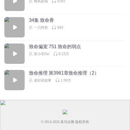
晚风剧场
5293
34集 致命香
一只阿登
993
致命偏宠 751 致命的弱点
莫小非Fei
6.15万
致命推理 第3961章致命推理（2）
老邱讲故事
1.59万
© 2014-
2026
喜马拉雅 版权所有