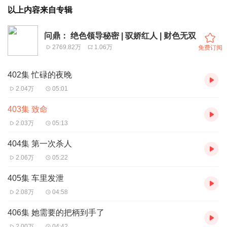
以上内容来自专辑
问鼎： 绝色领导秘密 | 驭娇红人 | 财色无双
2769.82万
1.06万
免费订阅
402集 忙碌的夜晚
2.04万
05:01
403集 致命
2.03万
05:13
404集 第一次杀人
2.06万
05:22
405集 车里发泄
2.08万
04:58
406集 她需要的把柄到手了
2.00万
04:42