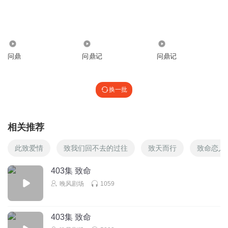
60.40万
4.89万
12.75万
问鼎
问鼎记
问鼎记
换一批
相关推荐
此致爱情
致我们回不去的过往
致天而行
致命恋人
403集 致命
晚风剧场
1059
403集 致命