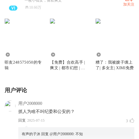
一枚小仙女，喜欢爽文
加关注
10.66万
44.54万
2119.39万
154.52万
听友248575050的专
【免费】合欢高手 |
糟了：我被嫂子缠上
辑
爽文 | 都市幻想 | 逆
了| 多女主| XIMI免费
袭打脸
用户评论
用户2008000
抓人为啥不叫纪委和公安的？
回复
2025-07-15
3
有声的子沐
回复 @
用户2008000
:
不知