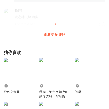
腾蛟L
就这种无脑的爽
回复
2026-01-09
0
查看更多评论
鬼青黛
从第一集嗨到最后一集
回复
2025-12-10
0
猜你喜欢
128.20万
475
2.76万
绝色女领导
曝光！绝色女领导的
问鼎
致命诱惑，背后隐藏
的惊天秘密曝光