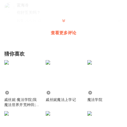
蓝海冷
你好互关吗？
回复
2025-09-13
1
查看更多评论
酸甜小蓝莓
yuhe
回复
2025-07-22
0
猜你喜欢
1350707mqwc
回复 @
酸甜小蓝莓
:
&
森酱I生人勿近哈
好听啊
8183
3216
957
回复
2025-09-14
0
戚丝妮·魔法学院|我
戚丝妮魔法上学记
魔法学院
魔法世界开荒种田|搞
酸甜小蓝莓
笑学院冒险
你好吗今天
回复
2025-07-22
0