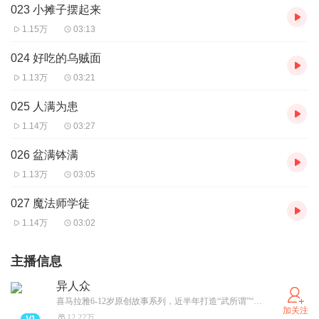
023 小摊子摆起来
1.15万
03:13
024 好吃的乌贼面
1.13万
03:21
025 人满为患
1.14万
03:27
026 盆满钵满
1.13万
03:05
027 魔法师学徒
1.14万
03:02
主播信息
异人众
喜马拉雅6-12岁原创故事系列，近半年打造“武所谓”“戚丝尼”热门IP收获一亿播放！ 异能者觉醒，跨越世界，掌控力量与命运之门！
加关注
12.22万