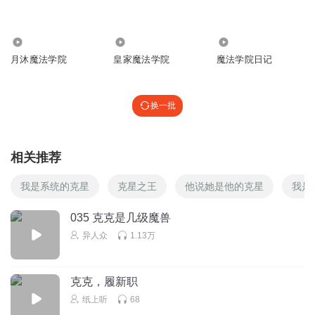
酸甜小蓝莓
2532
1.45万
49
u
月沐魔法学院
皇家魔法学院
魔法学院日记
回复
2025-07-22
0
酸甜小蓝莓
换一批
f
回复
2025-07-22
0
相关推荐
酸甜小蓝莓
我是系统的克星
克星之王
他说她是他的克星
我是
g
回复
2025-07-22
0
035 克克是几级魔兽
异人众
1.13万
酸甜小蓝莓
克克，履新职
回复
2025-07-22
0
纸上听
68