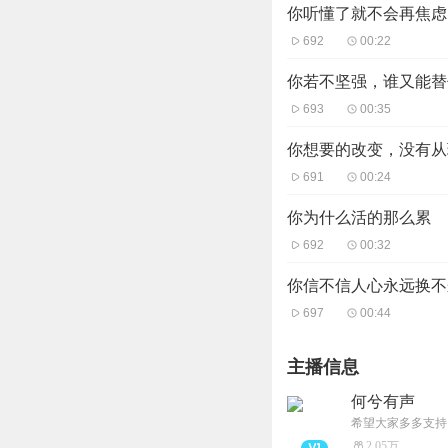
你听懂了就不会再焦虑
692
00:22
你若不坚强，谁又能替
693
00:35
你想要的改变，没有从
691
00:24
你为什么活的那么累
692
00:32
你信不信人心永远换不
697
00:44
主播信息
何兮有声
希望大家多多支持
2.05万