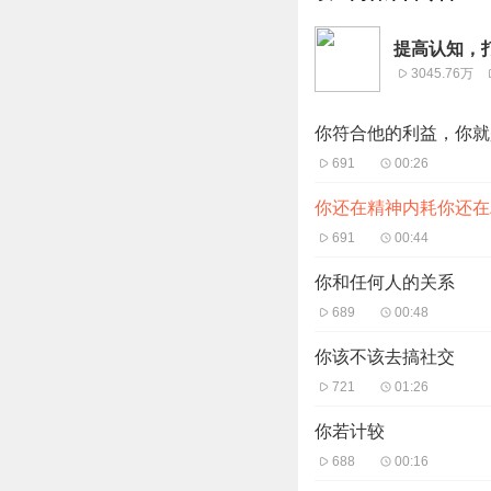
提高认知，
3045.76万
你符合他的利益，你就
691
00:26
你还在精神内耗你还在
691
00:44
你和任何人的关系
689
00:48
你该不该去搞社交
721
01:26
你若计较
688
00:16