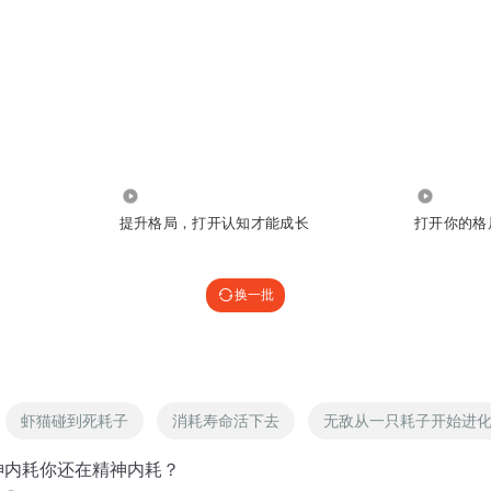
75.04万
69.19万
提升格局，打开认知才能成长
打开你的格
换一批
虾猫碰到死耗子
消耗寿命活下去
无敌从一只耗子开始进
神内耗你还在精神内耗？