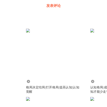
发表评论
1.64万
2.31万
格局决定结局|打开格局|提高认知|认知
认知格局|
觉醒
知才能少走