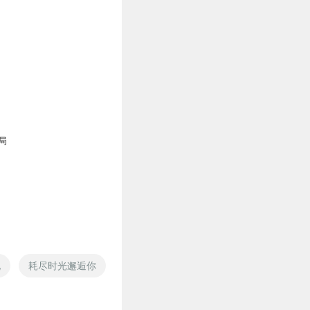
局
化
耗尽时光邂逅你
无限危机之女主不耗蓝
耗子爬墙偷桃