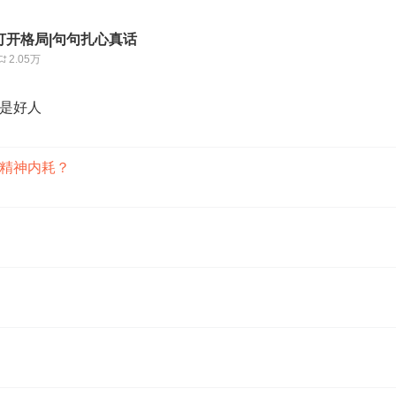
打开格局|句句扎心真话
2.05万
是好人
精神内耗？