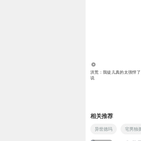
39.63万
洪荒：我徒儿真的太强悍了
说
相关推荐
异世德玛
宅男独