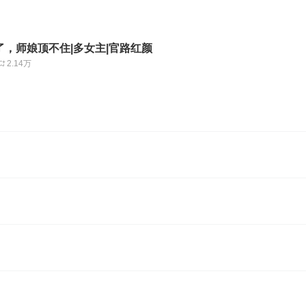
了，师娘顶不住|多女主|官路红颜
2.14万