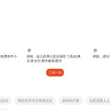
2.02万
12.79万
|免费有声小
师娘，徒儿的孝心您还满意？|热血|爽
师娘，请自
文|多女主|都市修真|都市
换一批
孤尼玛
梦回尼罗河之帝国王妃
皇阿玛不要
当悉尼爱上上