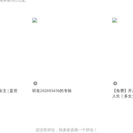
做事要问心无愧。
14.85万
63.02万
主 | 盖世
听友262093456的专辑
【免费】开
人生丨多女
还没有评论，快来发表第一个评论！