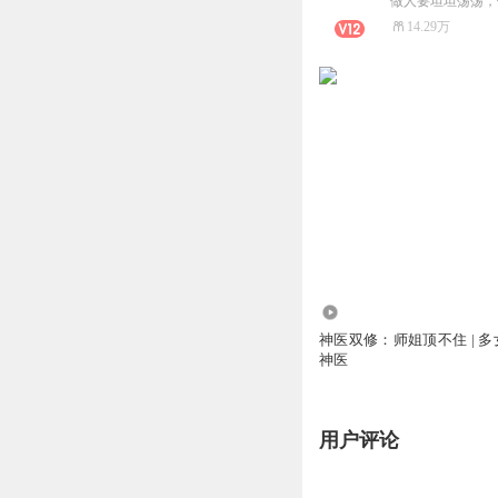
做人要坦坦荡荡，
14.29万
371.34万
神医双修：师姐顶不住 | 多女
神医
用户评论