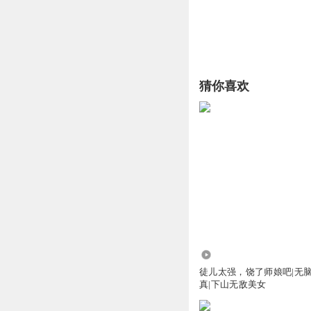
猜你喜欢
526.73万
徒儿太强，饶了师娘吧|无
真|下山无敌美女