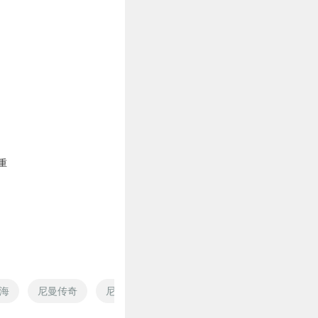
重
海
尼曼传奇
尼采大师
圣王摩尼
火影这尼玛是假