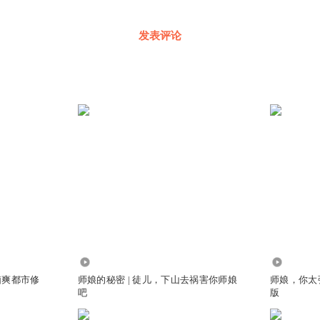
发表评论
349.22万
1417.56
脑爽都市修
师娘的秘密 | 徒儿，下山去祸害你师娘
师娘，你太
吧
版