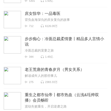
5301
1.50亿
庶女惊华：一品毒医
背负血海深仇的庶女复仇的故事
712
6126.09万
步步痴心：冷面总裁柔情妻丨精品多人言情小
说
冷面总裁的宠妻之旅
344
1.45亿
老王荒唐的青春岁月（男女关系）
解读成年人的那些事儿
275
2383.33万
重生之都市仙帝丨都市热血（云浅&珏烨双
播）会员畅听
渡劫失败重生，开启逆袭之路