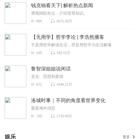
钱克锦看天下| 解析热点新闻
透视国际热点，介绍背景知识。
804
4271.42万
【无用学】哲学李论 | 李浩然播客
不是用哲学解读生活，而是用哲学为生活解毒
145
182.11万
鲁智深姐姐说闲话
灵光、思想和柔情
971
1646.11万
洛城时事｜不同的角度看世界变化
最新海外消息
725
1710.59万
娱乐
更多