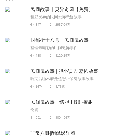
民间故事｜灵异奇闻【免费】
精彩灵异的民间恐怖悬疑故事
347
2967.99万
封都街十八号｜民间鬼故事
整理最精彩的民间诡异事件
430
4120.15万
民间鬼故事 | 胆小误入 恐怖故事
听完后睡不着觉还想听的鬼故事故事
1674
4.76亿
民间鬼故事丨练胆丨B哥播讲
免费
631
3004.34万
非常八卦|闲侃娱乐圈