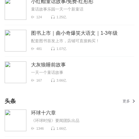
小红帽童话故事/免费-红彤彤
童话故事乐园一天一个新童话
124
1.25亿
图书上市｜曲小奇爆笑大语文｜1-3年级
配套图书首发上市，店铺可直接购买！
481
1.07亿
大灰狼睡前故事
一天一个童话故事
167
3.66亿
头条
更多
环球十六章
《环球时报》要闻团队出品
1346
1.66亿