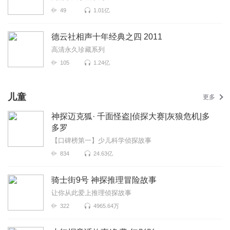
49
1.01亿
德云社相声十年经典之四 2011
高清永久珍藏系列
105
1.24亿
儿童
更多
神探迈克狐· 千面怪盗|侦探大赛|灰狼危机|多
多罗
【口碑榜第一】少儿科学侦探故事
834
24.63亿
骑士街9号 神探推理冒险故事
让你从此爱上推理侦探故事
322
4965.64万