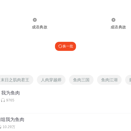
4487
2.09万
成语典故
成语典故
换一批
末日之肌肉君王
人肉穿越师
鱼肉三国
鱼肉江湖
，我为鱼肉
9765
为刀俎我为鱼肉
10.29万