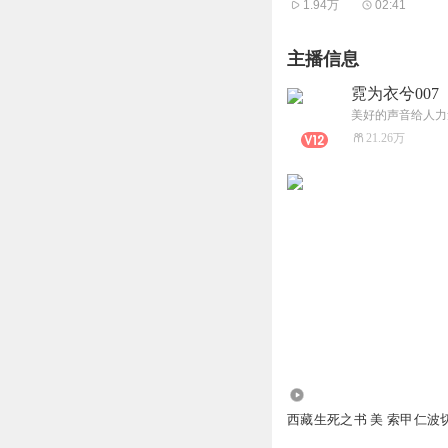
1.94万
02:41
主播信息
霓为衣兮007
美好的声音给人力
21.26万
1343
西藏生死之书 美 索甲仁波