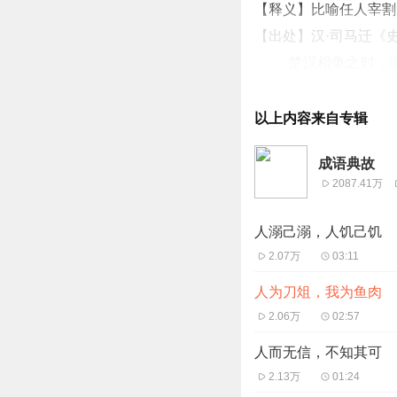
【释义】比喻任人宰割
【出处】汉·司马迁《
楚汉相争之时，
曾三次用佩玉给项羽发
刘邦。项庄的企图让张
以上内容来自专辑
刘邦看出酒宴上
充
成语典故
刘邦不安地对樊哙说
2087.41万
樊哙心急火燎地说
我为鱼肉（人家把剁肉
人溺己溺，人饥己饥
张良忙说后边的事
2.07万
03:11
当时刘邦军队的营地
人为刀俎，我为鱼肉
剑盾步行，从偏僻的山
2.06万
02:57
张良估计刘邦已经安
人而无信，不知其可
已经回营去了，不能面
2.13万
01:24
项羽忙问：“沛公在