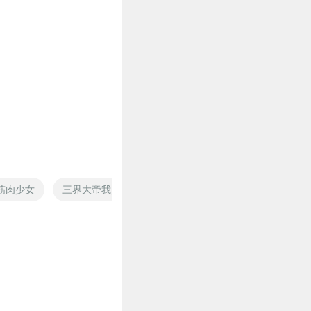
0
筋肉少女
三界大帝我是小仙肉
最肉王者
刀塔之寻找肉