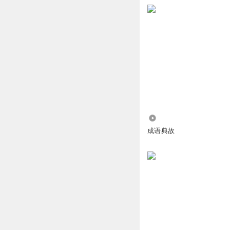
再生缘_xy
精彩
回复
2017-09-05
小楚_sn
疾走（急）？
回复
2019-03-25
霓为衣兮007
回复 
6.47万
成语典故
小楚_sn
项羽发信号， 。
回复
2019-03-25
小楚_sn
回复
2018-05-17