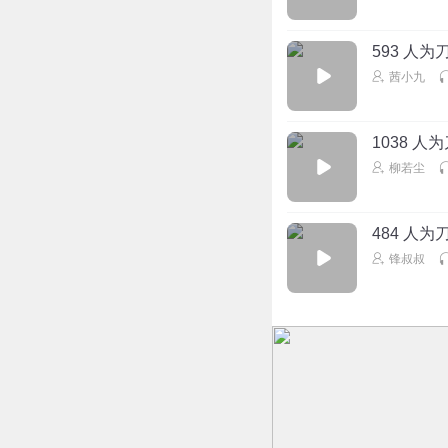
593 人
茜小九
1038 
柳若尘
484 人
锋叔叔