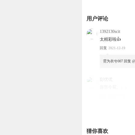
用户评论
1392130scit
太精彩啦👍
回复
2021-12-19
霓为衣兮007
回复 
彭优优
告辞个屁。。。
回复
2022-11-12
彭优优
个屁。。。
回复
2022-11-12
猜你喜欢