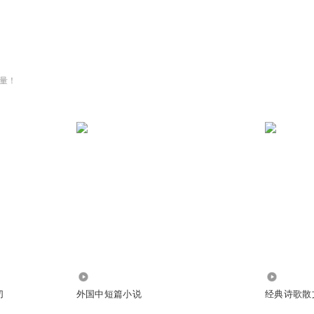
量！
953.77万
56.71万
切
外国中短篇小说
经典诗歌散