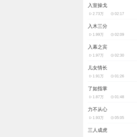
张良笑了：“现在已
入室操戈
刘邦转危为安，后来
2.73万
02:17
入木三分
1.99万
02:09
入幕之宾
1.97万
02:30
儿女情长
1.91万
01:26
了如指掌
1.87万
01:48
力不从心
1.93万
05:05
三人成虎