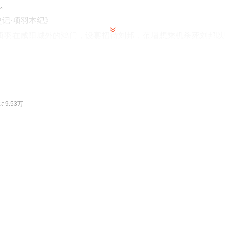
。
史记·项羽本纪》
项羽在咸阳城外的鸿门，设宴招待刘邦，
范增想乘机杀死刘邦以
信号，项羽总是犹豫不决 。
范增只好请来项羽的堂弟项庄，叫
良看破，张良急忙找来樊哙保护刘邦。
满杀机
，便借上厕所的机会溜出军帐，樊哙也跟了出来。
：咱们没有和项羽辞别就跑回去行吗？”
9.53万
：“哎呀，都什么时候了，还讲这个，大行不顾细谨，大礼不
的家伙全准备好，就要把咱们当鱼、当肉切着吃了），还告辞个
由他去办。
在霸上，离鸿门40里路。刘邦没敢乘坐车子。他骑上一匹马，
间小道抄近路疾走，很快回到了营地。
全脱险，便泰然自若地进了军帐，他客气地对项羽说：“我主
辞，特命我献上一双白璧于大王足下，献一双玉斗于大将军范增
哪？”