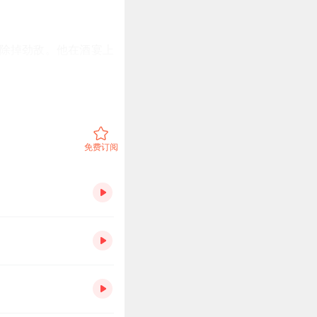
除掉劲敌。
他在酒宴上
他借舞剑的机会，刺杀
免费订阅
辞小让，如今人为刀俎，
屁！”
樊哙、夏侯婴等将军持
沛公，经不得几杯酒，
足下。”