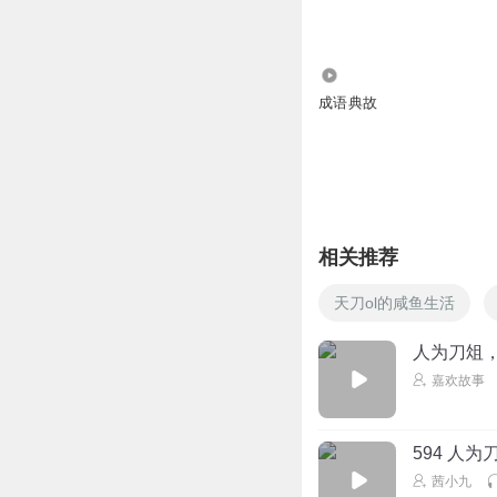
听友74981875
8.96万
打卡
成语典故
回复
2017-05-15
相关推荐
天刀ol的咸鱼生活
人为刀俎
嘉欢故事
594 人
茜小九