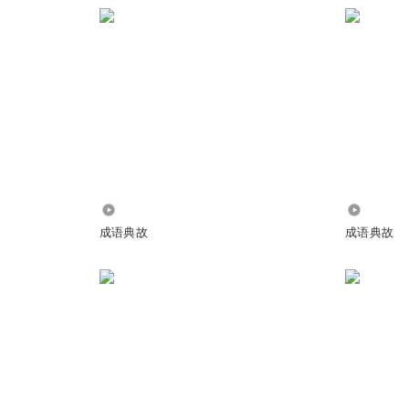
@
小楚_sn
:
疾走
1693
5.54万
成语典故
成语典故
（项羽总是犹豫不决）