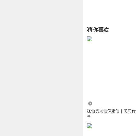
猜你喜欢
8834.39万
狐仙黄大仙保家仙｜民间传
事