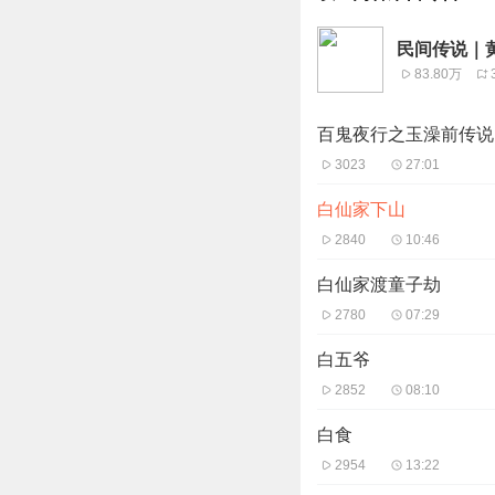
民间传说｜
83.80万
百鬼夜行之玉澡前传说
3023
27:01
白仙家下山
2840
10:46
白仙家渡童子劫
2780
07:29
白五爷
2852
08:10
白食
2954
13:22