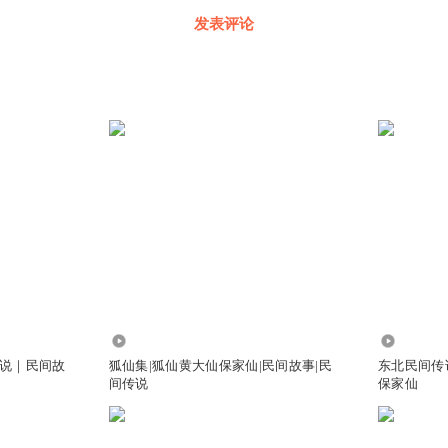
发表评论
684.03万
81.05万
说｜民间故
狐仙集|狐仙黄大仙保家仙|民间故事|民
东北民间传
间传说
保家仙