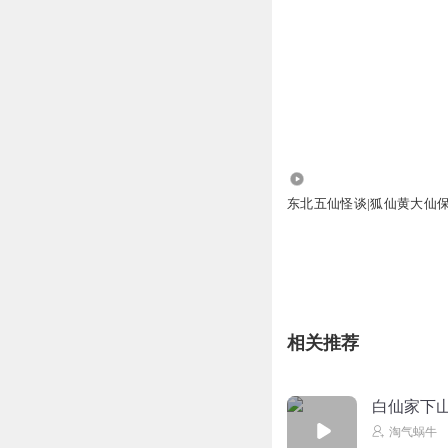
54.79万
东北五仙怪谈|狐仙黄大仙
相关推荐
白仙家下
淘气蜗牛