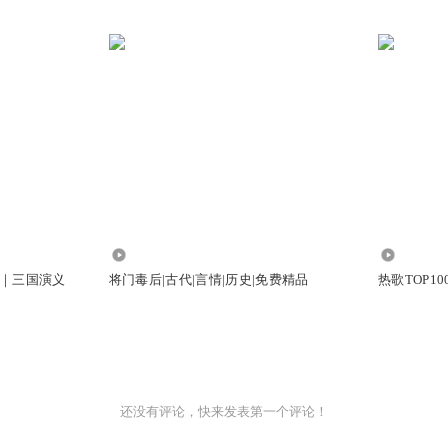
6.33万
217.88万
｜三国演义
将门毒后|古代|言情|历史|免费精品
热歌TOP1
还没有评论，快来发表第一个评论！