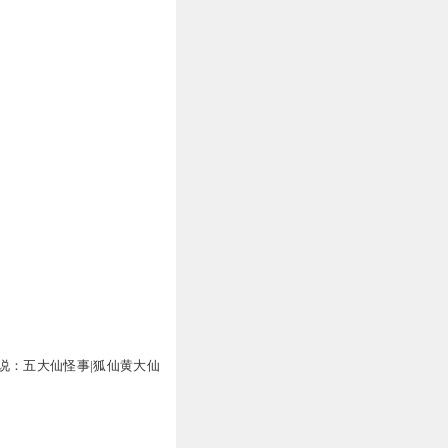
说：五大仙怪事|狐仙黄大仙