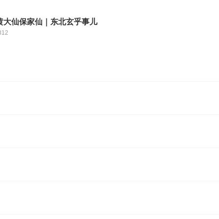
黄大仙保家仙｜东北玄乎事儿
312