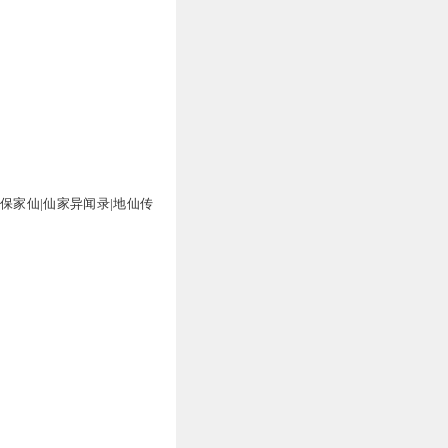
|保家仙|仙家异闻录|地仙传