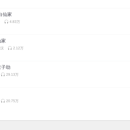
-白仙家
会
4.83万
仙家
老汉
2.12万
童子劫
29.13万
20.75万