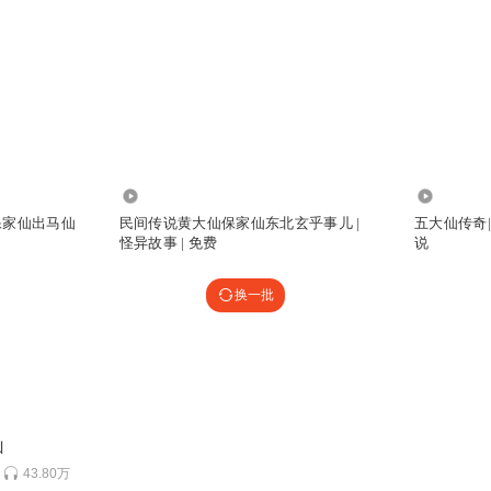
3128
176.60万
保家仙出马仙
民间传说黄大仙保家仙东北玄乎事儿 |
五大仙传奇
怪异故事 | 免费
说
换一批
山
43.80万