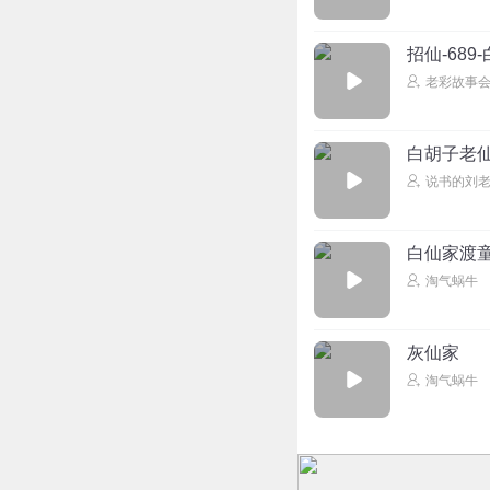
招仙-689
老彩故事
白胡子老
说书的刘
白仙家渡
淘气蜗牛
灰仙家
淘气蜗牛