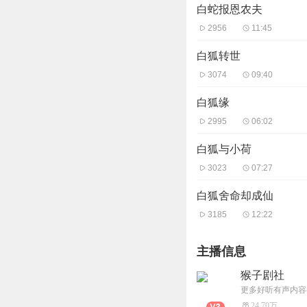
白蛇报恩农夫
2956
11:45
白狐转世
3074
09:40
白狐缘
2995
06:02
白狐与小荷
3023
07:27
白狐舍命却成仙
3185
12:22
主播信息
猴子剧社
更多好听有声内容
24.70万