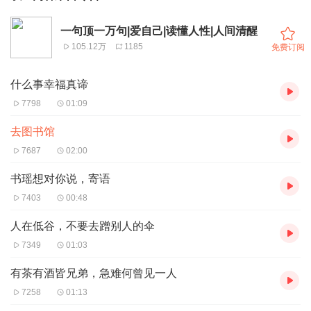
一句顶一万句|爱自己|读懂人性|人间清醒
105.12万
1185
免费订阅
什么事幸福真谛
7798
01:09
去图书馆
7687
02:00
书瑶想对你说，寄语
7403
00:48
人在低谷，不要去蹭别人的伞
7349
01:03
有茶有酒皆兄弟，急难何曾见一人
7258
01:13