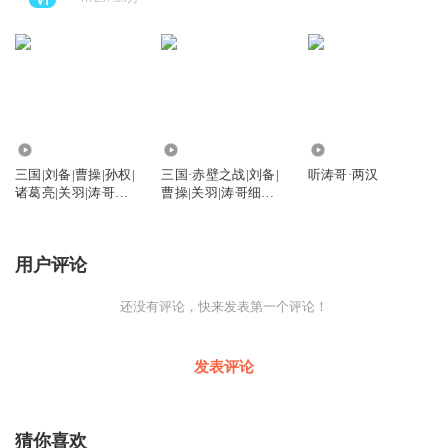
2003.80万
69.36万
4.90亿
三国|刘备|曹操|孙权|
三国·赤壁之战|刘备|
听涛哥·两汉
诸葛亮|关羽|涛哥细
曹操|关羽|涛哥细说
说三国
三国
用户评论
还没有评论，快来发表第一个评论！
发表评论
猜你喜欢