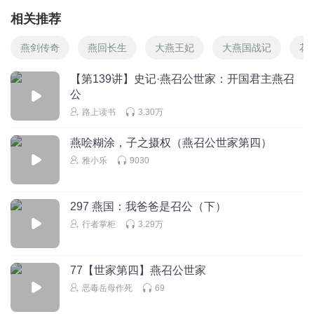
相关推荐
燕剑传奇
燕回长生
大燕王妃
大燕国战记
花
【第139讲】史记·燕召公世家：开国君主燕召
公
路上读书
3.30万
燕哙糊涂，子之摄权（燕召公世家第四）
雅小乐
9030
297 燕国：我爸爸是召公（下）
行者掌柜
3.29万
77【世家第四】燕召公世家
恶毒岳母作死
69