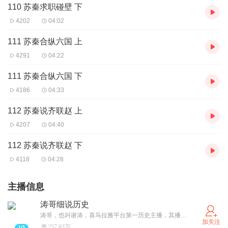
110 苏秦求职碰壁 下
4202
04:02
111 苏秦合纵六国 上
4291
04:22
111 苏秦合纵六国 下
4186
04:33
112 苏秦说齐联赵 上
4207
04:40
112 苏秦说齐联赵 下
4118
04:28
主播信息
涛哥细说历史
涛哥，也叫谢涛，喜马拉雅平台第一历史主播，其播讲的历史系列节目，以其风趣的个性和优美浑厚的声线深得听友喜爱，老少咸宜，在网络音频平台具有相当影响力，其中的《春秋》、《楚汉争霸》《两汉》《三国》《华夏通史》《从三国到明清》《两晋南北朝》《隋唐》《大秦帝国》等等历史专辑，总播放量超过20亿！ 涛哥作为一名历史狂热爱好者，熟读各种历史典籍，在播讲过程中，融会贯通各种历史资料，博古通今，幽默风趣，让枯燥的历史事件变为一个一个有趣的故事，让一个一个历史人物鲜活呈现在你的面前。
加关注
257.83万