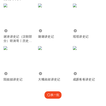
41.64万
1.12万
9784
谢涛讲史记（汉朝部
璐璐讲史记
瑶瑶讲史记
分）听涛哥丨历史经
典丨司马迁
2.22万
5518
6441
陌姐姐讲史记
大嘴叔叔讲史记
成蹊爸爸讲史记
换一批