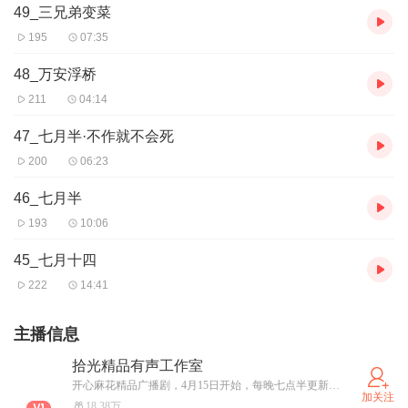
49_三兄弟变菜
195
07:35
48_万安浮桥
211
04:14
47_七月半·不作就不会死
200
06:23
46_七月半
193
10:06
45_七月十四
222
14:41
主播信息
拾光精品有声工作室
开心麻花精品广播剧，4月15日开始，每晚七点半更新，欢迎大家订阅收听！
加关注
18.38万