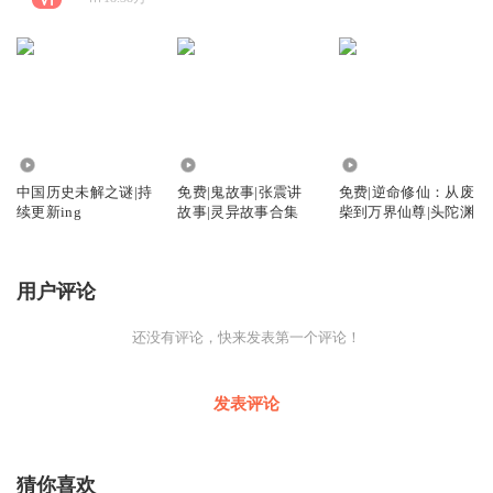
36.58万
2.62万
5.55万
中国历史未解之谜|持
免费|鬼故事|张震讲
免费|逆命修仙：从废
续更新ing
故事|灵异故事合集
柴到万界仙尊|头陀渊
用户评论
还没有评论，快来发表第一个评论！
发表评论
猜你喜欢