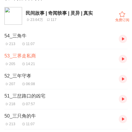
民间故事 | 奇闻轶事 | 灵异 | 真实
23.64万
117
免费订阅
54_三角牛
213
11:07
53_三界走私商
205
14:21
52_三年守孝
207
06:08
51_三岔路口的凶宅
218
07:57
50_三只角的牛
213
11:07