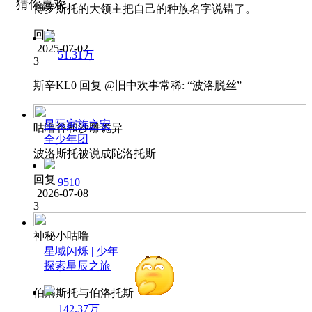
猜你喜欢
博罗斯托的大领主把自己的种族名字说错了。
回复
2025-07-02
51.31万
3
斯辛KL0
回复 @
旧中欢事常稀
:
“波洛脱丝”
星际家族之安
咕噜谷和沙雕诡异
全少年团
波洛斯托被说成陀洛托斯
回复
9510
2026-07-08
3
神秘小咕噜
星域闪烁 | 少年
探索星辰之旅
伯洛斯托与伯洛托斯
142.37万