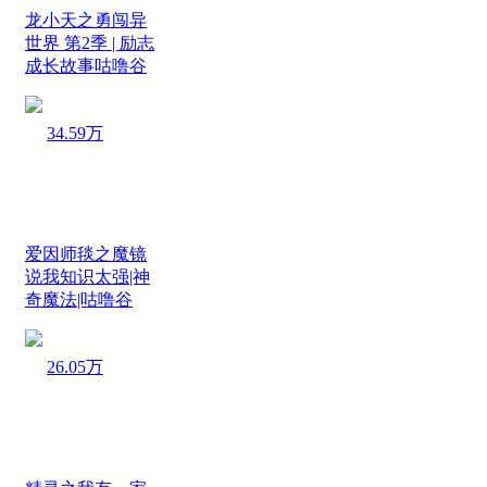
龙小天之勇闯异
世界 第2季 | 励志
成长故事咕噜谷
34.59万
爱因师毯之魔镜
说我知识太强|神
奇魔法|咕噜谷
26.05万