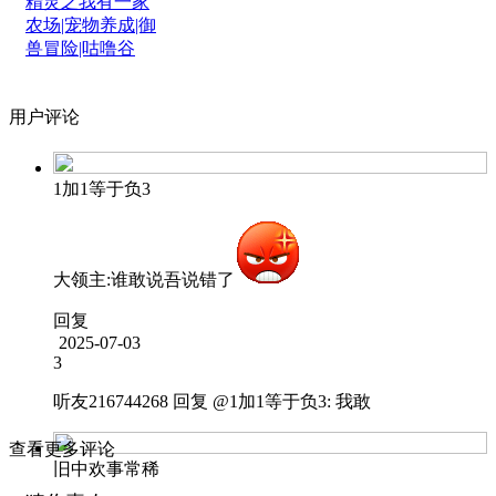
精灵之我有一家
农场|宠物养成|御
兽冒险|咕噜谷
用户评论
1加1等于负3
大领主:谁敢说吾说错了
回复
2025-07-03
3
听友216744268
回复 @
1加1等于负3
:
我敢
查看更多评论
旧中欢事常稀