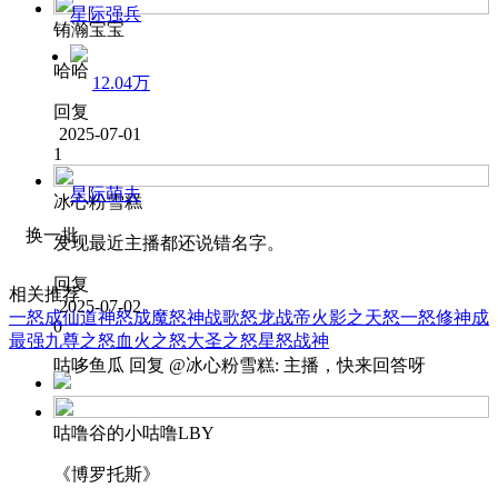
星际强兵
铕瀚宝宝
哈哈
12.04万
回复
2025-07-01
1
星际萌夫
冰心粉雪糕
换一批
发现最近主播都还说错名字。
回复
相关推荐
2025-07-02
一怒成仙道
神怒成魔
怒神战歌
怒龙战帝
火影之天怒
一怒修神成
0
最强
九尊之怒
血火之怒
大圣之怒
星怒战神
咕哆鱼瓜
回复 @
冰心粉雪糕
:
主播，快来回答呀
咕噜谷的小咕噜LBY
《博罗托斯》