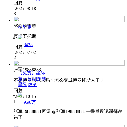
回复
2025-08-18
3
冰心粉雪糕
在星际
真博罗托斯
8428
回复
2025-07-02
2
张军19888888
【免费】星际
龙女替嫁|穿越|
不是博罗思托人吗？怎么变成博罗托斯人了？
星际|虐渣
回复
2025-10-15
1
9.98万
张军19888888
回复 @
张军19888888
:
主播最近说词都说
错了