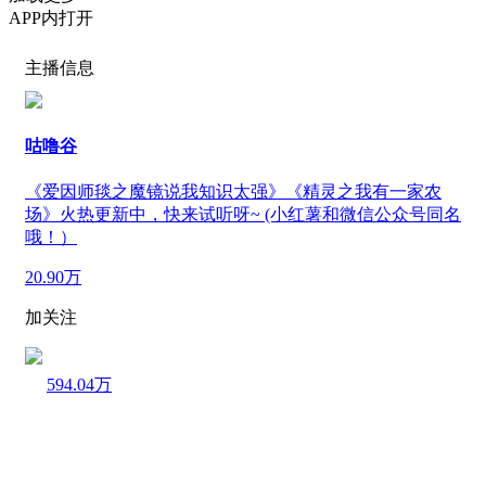
APP内打开
主播信息
咕噜谷
《爱因师毯之魔镜说我知识太强》《精灵之我有一家农
场》火热更新中，快来试听呀~ (小红薯和微信公众号同名
哦！）
20.90万
加关注
594.04万