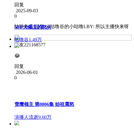
回复
2025-09-03
0
咕哆鱼瓜
回复 @
咕噜谷的小咕噜LBY
:
所以主播快来呀
503 大领主的怒火
咕噜谷
1.49万
听友221168577
😂
回复
2026-06-01
0
雪鹰领主 第0806集 始祖震怒
演播人流逝
9.60万