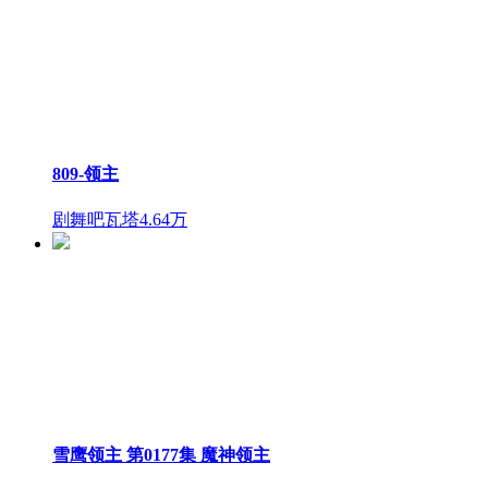
809-领主
剧舞吧瓦塔
4.64万
雪鹰领主 第0177集 魔神领主