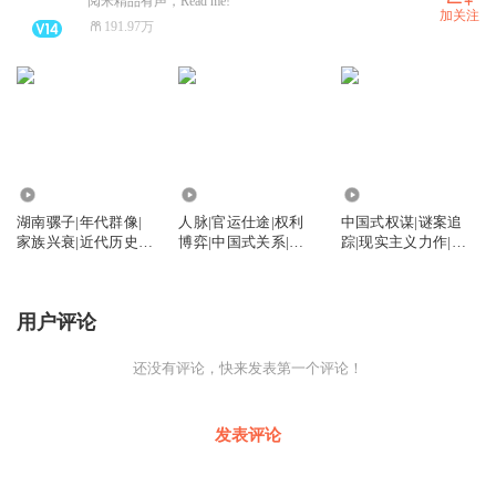
阅米精品有声，Read me!
加关注
191.97万
0
10
2875
湖南骡子|年代群像|
人脉|官运仕途|权利
中国式权谋|谜案追
家族兴衰|近代历史|
博弈|中国式关系|纳
踪|现实主义力作|丁
五代同堂
川作品
邦文官场
用户评论
还没有评论，快来发表第一个评论！
发表评论