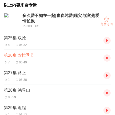
以上内容来自专辑
多么爱不如在一起|青春纯爱|现实与浪漫|爱
情长跑
免费订阅
383
5
第25集 双抢
4
06:32
第26集 农忙季节
7
06:49
第27集 路上
1
06:38
第28集 鸿界山
05:59
第29集 返程
1
06:13