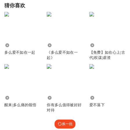
猜你喜欢
3226
8736
1171
多么爱不如在一起
《多么爱不如在一
【免费】如在心上|古
起》
代|权谋|虐渣
153.96万
86
6891
醒来|多么痛的领悟
你有多么值得被好好
爱不落下
对待
换一批