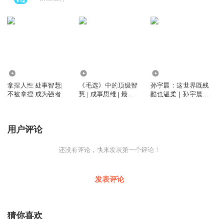
148.38万
1.11亿
12.61万
拿捏人性|处事智慧|
《毛选》中的顶级智
孙宇晨：这世界既残
不被拿捏|成为强者
慧 | 成事思维 | 最接
酷也温柔｜孙宇晨自
地气的人生宝典 | 毛
传｜从一无所有到财
泽东选集
富自由之路，毫无保
留分享成长与成功｜
用户评论
金钱心理学 幸福观
人生观
还没有评论，快来发表第一个评论！
发表评论
猜你喜欢