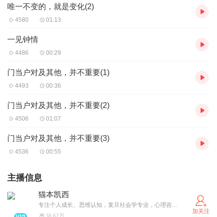
唯一不变的，就是变化(2)
4580
01:13
一见钟情
4486
00:29
门当户对及其他，并不重要(1)
4493
00:36
门当户对及其他，并不重要(2)
4506
01:07
门当户对及其他，并不重要(3)
4536
00:55
主播信息
猫本凯西
专注个人成长、思维认知，复旦社会学专业，心理咨询师，正念冥想带领师，提供在线1对1个人成长赋能和心理咨询，请私信预约；需有声演播赛道1V1指导，请加XiMi主播会员团。祝安好
加关注
38.62万